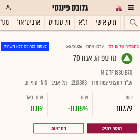
גלובס פיננסי
ראשי
תיק אישי
ת"א
וול סטריט
ארביטראז'
מט"
6/8/2026
בהשהיה של 15 דק'
עדכון אחרון
לצפות בנתונים ללא השהיה
|
מז טפ הנ אגח 70
MIZ TF ISSU B70
אג"ח קונצרני צמוד מדד
1213883
תל-אביב
NIS
סוף יום
שער
שינוי
שינוי באג'
0.09
+0.08%
107.79
הוסף לתיק
התראות