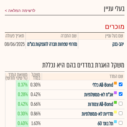
בעלי עניין
לרשימה המלאה
מוכרים
שם בעל עניין
שם החברה
תאריך פעולה
כ
יהב-בנק
מזרחי טפחות חברה להנפקות בע"מ
08/06/2025
38
משקל האגרת במדדים בהם היא נכללת
משקל
תשואת המדד
שם המדד
במדד
(% שינוי חודשי)
0.37%
0.30%
All-Bond כללי
0.28%
0.42%
אג"ח לא-ממשלתיות
0.42%
0.66%
All-Bond צמודות
0.30%
0.86%
מדדיות לא-ממשלתיות
0.40%
1.63%
תל בונד 60