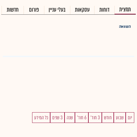
תמצית
דוחות
עסקאות
בעלי עניין
פורום
חדשות
השוואה
יום
שבוע
חודש
3 חוד'
6 חוד'
שנה
3 שנים
כל המידע