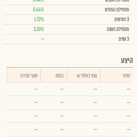
מתחילת החודש
0.44%
3 חודשים
1.72%
מתחילת השנה
3.10%
3 שנים
--
היצע
שינוי
₪ שווי באלפי
כמות
שער מכירה
--
--
--
--
--
--
--
--
--
--
--
--
--
--
--
--