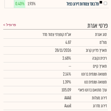
0.40%
1.93%
תל בונד צמודות דירוג כפול
פרטי אגרת
פרופיל
סוג אגרת
אג"ח קונצרני צמוד מדד
מח"מ
4.87
תאריך פדיון קרוב
28/11/2026
ריבית נקובה
2.68%
תאריך קיים
--
תשואה שנתית ברוטו
2.14%
תשואה שנתית נטו
1.39%
ערך מתואם ברוטו פארי
105.09
דירוג מעלות
AAAil
דירוג מדרוג
Aaail