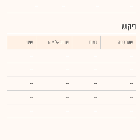
--
--
--
--
ביקוש
שער קניה
כמות
₪ שווי באלפי
שינוי
--
--
--
--
--
--
--
--
--
--
--
--
--
--
--
--
--
--
--
--