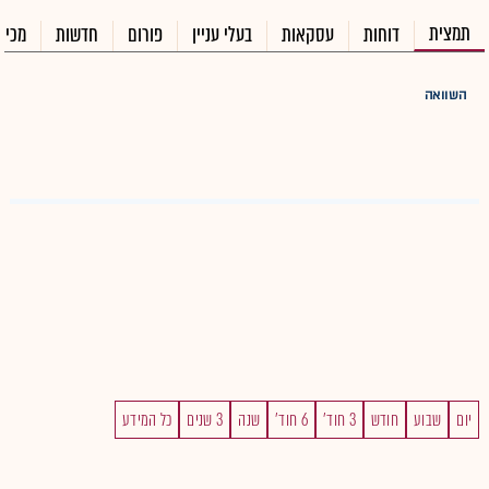
תמצית
דוחות
עסקאות
בעלי עניין
פורום
חדשות
מכיר
השוואה
יום
שבוע
חודש
3 חוד'
6 חוד'
שנה
3 שנים
כל המידע