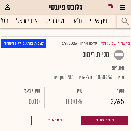
גלובס פיננסי
ראשי
תיק אישי
ת"א
וול סטריט
ארביטראז'
מט"
6/8/2026
בהשהיה של 15 דק'
עדכון אחרון
לצפות בנתונים ללא השהיה
|
מניית רימוני
RIMONI
מניה
1080456
תל-אביב
NIS
סוף יום
שער
שינוי
שינוי באג'
0.00
0.00%
3,495
הוסף לתיק
התראות