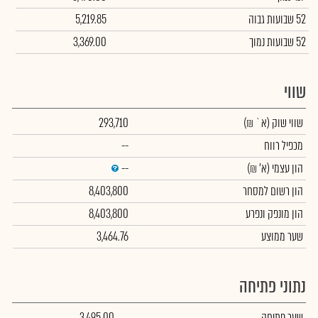
52 שבועות גבוה
5,219.85
52 שבועות נמוך
3,369.00
שווי
שווי שוק
(א` ₪)
293,710
מכפיל רווח
--
הון עצמי
(א' ₪)
--
הון רשום למסחר
8,403,800
הון מונפק ונפרע
8,403,800
שער ממוצע
3,464.76
נתוני פתיחה
שער פתיחה
3,495.00