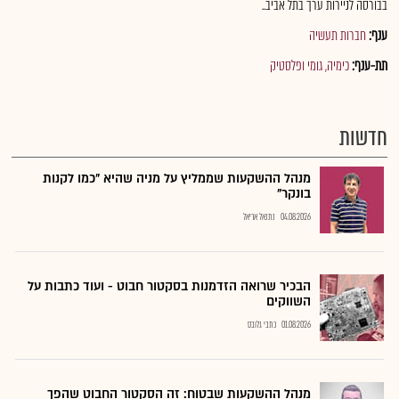
בבורסה לניירות ערך בתל אביב..
ענף:
חברות תעשיה
תת-ענף:
כימיה, גומי ופלסטיק
חדשות
מנהל ההשקעות שממליץ על מניה שהיא "כמו לקנות
בונקר"
04.08.2026
נתנאל אריאל
הבכיר שרואה הזדמנות בסקטור חבוט - ועוד כתבות על
השווקים
01.08.2026
כתבי גלובס
מנהל ההשקעות שבטוח: זה הסקטור החבוט שהפך