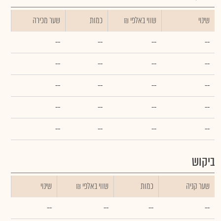
שינוי
₪ שווי באלפי
כמות
שער מכירה
--
--
--
--
--
--
--
--
--
--
--
--
--
--
--
--
--
--
--
--
ביקוש
שער קניה
כמות
₪ שווי באלפי
שינוי
--
--
--
--