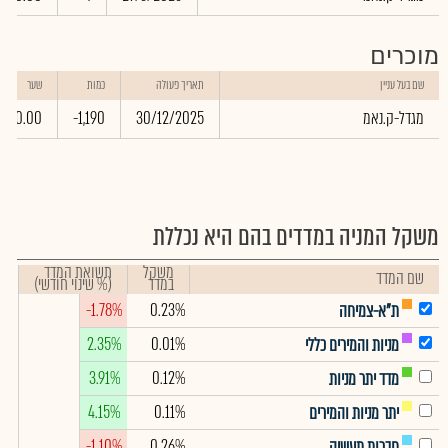
מוכרים
שם בעל עניין
תאריך פעולה
כמות
שער
מגדל-ק.נאמ
30/12/2025
-1,190
0.00
משקל המניה במדדים בהם היא נכללת
משקל
תשואת המדד
שם המדד
במדד
(% שינוי חודשי)
-1.78%
0.23%
ת"א-צמיחה
2.35%
0.01%
מניות והמירים כללי
3.91%
0.12%
מדד יתר מניות
4.15%
0.11%
יתר מניות והמירים
-1.10%
0.26%
חברות תעשיה