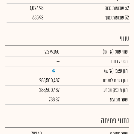
52 שבועות גבוה
1,024.98
52 שבועות נמוך
685.93
שווי
שווי שוק
(א` ₪)
2,279,150
מכפיל רווח
--
הון עצמי
(א' ₪)
--
הון רשום למסחר
288,500,487
הון מונפק ונפרע
288,500,487
שער ממוצע
788.37
נתוני פתיחה
שער פתיחה
783.10