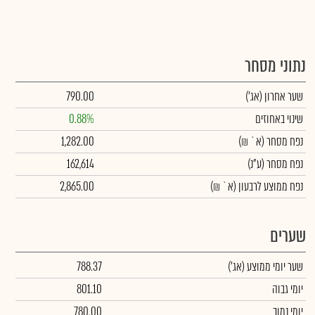
נתוני מסחר
שער אחרון
(אג')
790.00
שינוי באחוזים
0.88%
נפח מסחר
(א` ₪)
1,282.00
נפח מסחר
(ע"נ)
162,614
נפח ממוצע לרבעון (א` ₪)
2,865.00
שערים
שער יומי ממוצע
(אג')
788.37
יומי גבוה
801.10
יומי נמוך
780.00