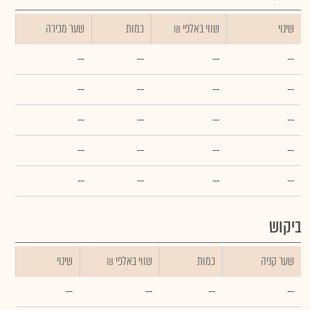
שינוי
₪ שווי באלפי
כמות
שער מכירה
--
--
--
--
--
--
--
--
--
--
--
--
--
--
--
--
--
--
--
--
ביקוש
שער קניה
כמות
₪ שווי באלפי
שינוי
--
--
--
--