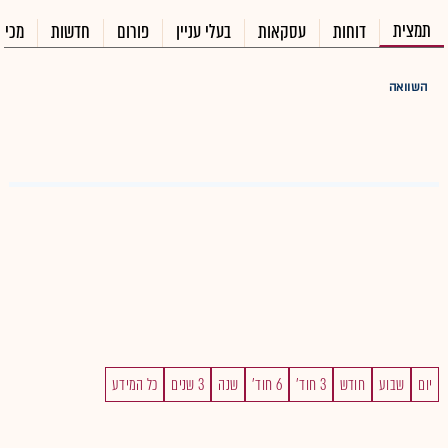
תמצית
דוחות
עסקאות
בעלי עניין
פורום
חדשות
מכיר
השוואה
יום
שבוע
חודש
3 חוד'
6 חוד'
שנה
3 שנים
כל המידע