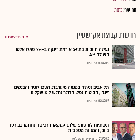
תת-ענף:
מתכת
חדשות קבוצת אקרשטיין
עוד חדשות
נעילה חיובית בת"א; אורמת זינקה ב-9% פאלו אלטו
השילה 4%
06.08.2026
שירות גלובס
תל אביב ננעלה במגמה מעורבת, הטכנולוגיה והבנקים
זינקו, הביטוח נפל; הדולר נחלש ל-3 שקלים
04.08.2026
שירות גלובס
תשתיות לוהטות: שלוש עסקאות רכישה נחתמו בבורסה
ביום, והמניות מטפסות
27.07.2026
נתנאל אריאל וחזי שטרנליכט