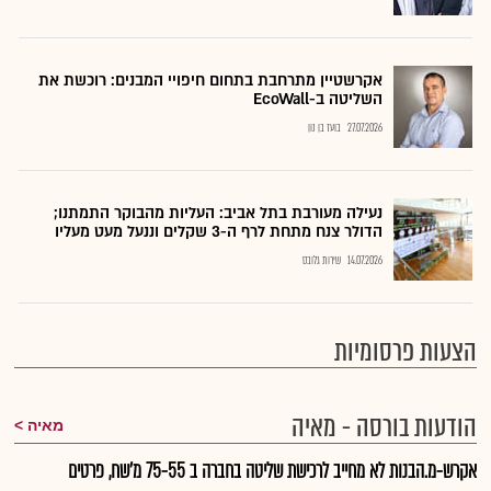
אקרשטיין מתרחבת בתחום חיפויי המבנים: רוכשת את
השליטה ב-EcoWall
27.07.2026
בועז בן נון
נעילה מעורבת בתל אביב: העליות מהבוקר התמתנו;
הדולר צנח מתחת לרף ה-3 שקלים וננעל מעט מעליו
14.07.2026
שירות גלובס
הצעות פרסומיות
הודעות בורסה - מאיה
מאיה
אקרש-מ.הבנות לא מחייב לרכישת שליטה בחברה ב 75-55 מ'שח, פרטים