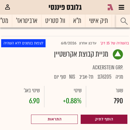
גלובס פיננסי
ראשי
תיק אישי
ת"א
וול סטריט
ארביטראז'
מט"
6/8/2026
בהשהיה של 15 דק'
עדכון אחרון
לצפות בנתונים ללא השהיה
|
מניית קבוצת אקרשטיין
ACKERSTEIN GRP.
מניה
1176205
תל-אביב
NIS
סוף יום
שער
שינוי
שינוי באג'
6.90
+0.88%
790
הוסף לתיק
התראות