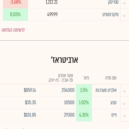
^
סנדיסק
1,212.21
-3.68%
^
מיקרוסופט
499.99
0.03%
לרשימה המלאה
ארביטראז'
שער אחרון
שם מניה
פער
תל-אביב - ניו-יורק
^
אלביט מערכות
1.5%
254000
$859.14
^
טבע
1.02%
10500
$35.35
^
נייס
4.31%
29300
$101.85