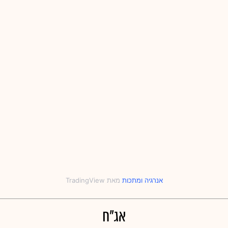
אנרגיה
‎ו‎
מתכות
אג"ח