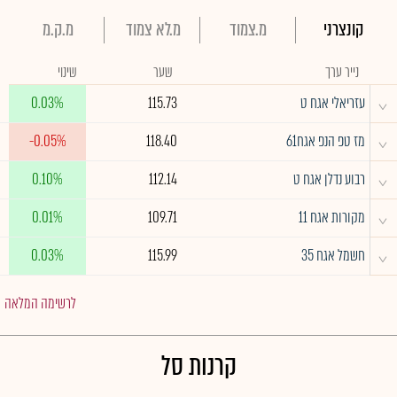
קונצרני
מ.צמוד
מ.לא צמוד
מ.ק.מ
נייר ערך
שער
שינוי
^
עזריאלי אגח ט
115.73
0.03%
^
מז טפ הנפ אגח61
118.40
-0.05%
^
רבוע נדלן אגח ט
112.14
0.10%
^
מקורות אגח 11
109.71
0.01%
^
חשמל אגח 35
115.99
0.03%
לרשימה המלאה
קרנות סל