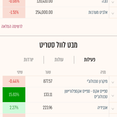
^
נובה
120,410.00
-0.06%
^
אלביט מערכות
254,000.00
-1.51%
לרשימה המלאה
מבט לוול סטריט
פעילות
עולות
יורדות
מניה
שער
שינוי
^
מיקרון טכנולוג'י
877.57
-0.44%
ספייס אקס - ספייס אקספלוריישן
^
15.83%
133.11
טכנולוג'יס
^
אנבידיה
223.96
2.27%