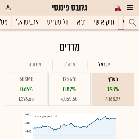
גלובס פיננסי
ראשי
תיק אישי
ת"א
וול סטריט
ארביטראז'
מט"
מדדים
ישראל
ארה"ב
אירופה
מעו"ף
ת"א 125
60SME
0.66%
0.82%
0.98%
1,326.65
4,065.60
4,168.97