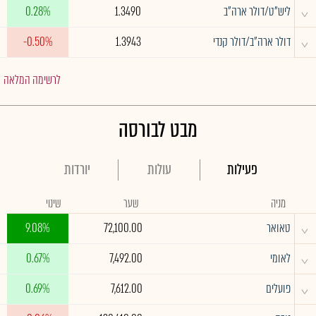
^
ליש"ט/דולר ארה"ב
1.3490
0.28%
^
דולר ארה"ב/דולר קנדי
1.3943
-0.50%
לרשימה המלאה
מבט לבורסה
פעילות
עולות
יורדות
מניה
שער
שינוי
^
טאואר
72,100.00
9.08%
^
לאומי
7,492.00
0.67%
^
פועלים
7,612.00
0.69%