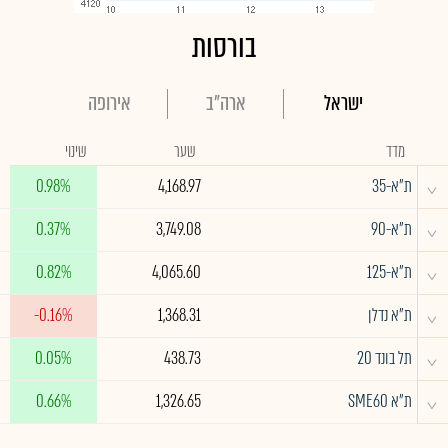
בורסות
ישראל
ארה"ב
אירופה
מדד
שער
שינוי
^
ת"א-35
4,168.97
0.98%
^
ת"א-90
3,749.08
0.37%
^
ת"א-125
4,065.60
0.82%
^
ת"א נדלן
1,368.31
-0.16%
^
תל בונד 20
438.73
0.05%
^
ת"א SME60
1,326.65
0.66%