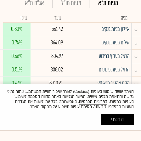
מניות ת"א
מניות חו"ל
אג"ח ת"א
מניה
שער
שינוי
^
איילון מניות בנקים
561.42
0.80%
^
אילים מניות בנקים
364.09
0.74%
^
הראל מעו"ף בריבוע
804.97
0.66%
^
הראל מניות פיננסים
338.02
0.51%
^
קסם אקטיב ת"א 90
8,710.61
0.47%
האתר עושה שימוש בעוגיות (Cookies) לצורך שיפור חוויית המשתמש, ניתוח נתוני
גלישה והתאמת תכנים אישית. המשך הגלישה באתר מהווה הסכמה לשימוש
לרשימה המלאה
בעוגיות כמפורט
במדיניות הפרטיות
. באפשרותך, בכל עת, לשנות את הגדרות
העוגיות בדפדפן. לידיעתך, חסימת עוגיות תשפיע על תפקוד האתר.
הבנתי