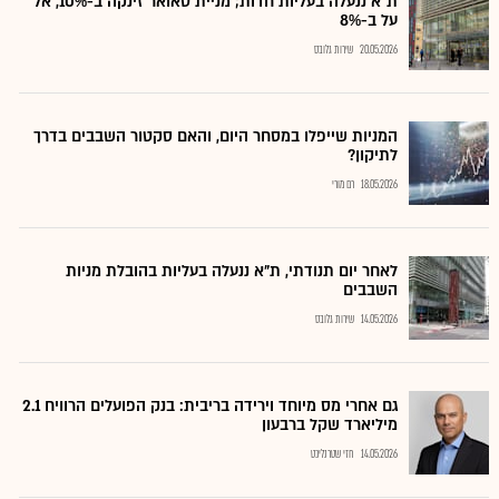
ת"א ננעלה בעליות חדות; מניית טאואר זינקה ב-10%, אל
על ב-8%
20.05.2026
שירות גלובס
המניות שייפלו במסחר היום, והאם סקטור השבבים בדרך
לתיקון?
18.05.2026
רם מורי
לאחר יום תנודתי, ת"א ננעלה בעליות בהובלת מניות
השבבים
14.05.2026
שירות גלובס
גם אחרי מס מיוחד וירידה בריבית: בנק הפועלים הרוויח 2.1
מיליארד שקל ברבעון
14.05.2026
חזי שטרנליכט