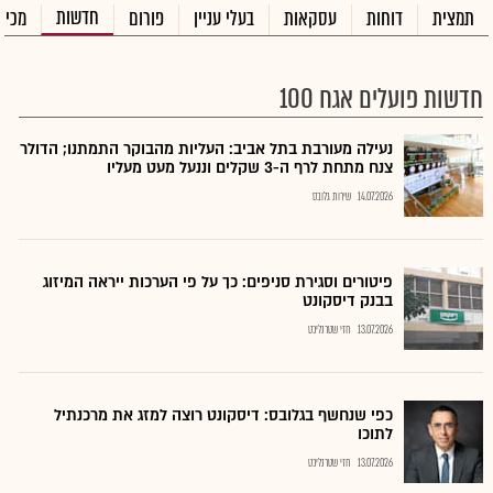
חדשות
תמצית
דוחות
עסקאות
בעלי עניין
פורום
מכיר
חדשות פועלים אגח 100
נעילה מעורבת בתל אביב: העליות מהבוקר התמתנו; הדולר
צנח מתחת לרף ה-3 שקלים וננעל מעט מעליו
14.07.2026
שירות גלובס
פיטורים וסגירת סניפים: כך על פי הערכות ייראה המיזוג
בבנק דיסקונט
13.07.2026
חזי שטרנליכט
כפי שנחשף בגלובס: דיסקונט רוצה למזג את מרכנתיל
לתוכו
13.07.2026
חזי שטרנליכט