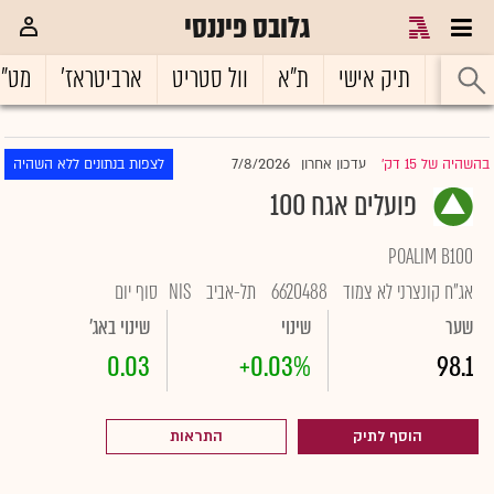
גלובס פיננסי
ראשי
תיק אישי
ת"א
וול סטריט
ארביטראז'
מט"
7/8/2026
בהשהיה של 15 דק'
עדכון אחרון
לצפות בנתונים ללא השהיה
|
פועלים אגח 100
POALIM B100
אג"ח קונצרני לא צמוד
6620488
תל-אביב
NIS
סוף יום
שער
שינוי
שינוי באג'
0.03
+0.03%
98.1
הוסף לתיק
התראות