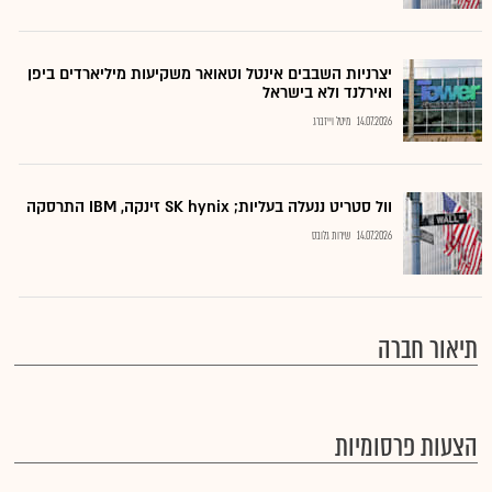
יצרניות השבבים אינטל וטאואר משקיעות מיליארדים ביפן
ואירלנד ולא בישראל
14.07.2026
מיטל וייזברג
וול סטריט ננעלה בעליות; SK hynix זינקה, IBM התרסקה
14.07.2026
שירות גלובס
תיאור חברה
הצעות פרסומיות