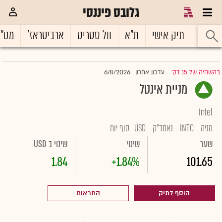
גלובס פיננסי
ראשי
תיק אישי
ת"א
וול סטריט
ארביטראז'
מט"
6/8/2026
בהשהיה של 15 דק'
עדכון אחרון
|
מניית אינטל
Intel
מניה
INTC
נאסד"ק
USD
סוף יום
שער
שינוי
שינוי ב USD
1.84
+1.84%
101.65
הוסף לתיק
התראות