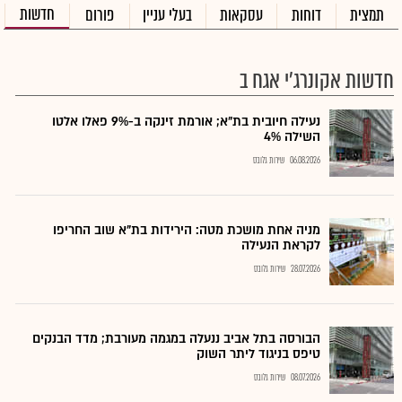
חדשות
תמצית
דוחות
עסקאות
בעלי עניין
פורום
חדשות אקונרג'י אגח ב
נעילה חיובית בת"א; אורמת זינקה ב-9% פאלו אלטו
השילה 4%
06.08.2026
שירות גלובס
מניה אחת מושכת מטה: הירידות בת"א שוב החריפו
לקראת הנעילה
28.07.2026
שירות גלובס
הבורסה בתל אביב ננעלה במגמה מעורבת; מדד הבנקים
טיפס בניגוד ליתר השוק
08.07.2026
שירות גלובס