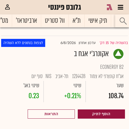
גלובס פיננסי
ראשי
תיק אישי
ת"א
וול סטריט
ארביטראז'
מט"
6/8/2026
בהשהיה של 15 דק'
עדכון אחרון
לצפות בנתונים ללא השהיה
|
אקונרג'י אגח ב
ECONERGY B2
אג"ח קונצרני לא צמוד
1214428
תל-אביב
NIS
סוף יום
שער
שינוי
שינוי באג'
0.23
+0.21%
108.74
הוסף לתיק
התראות