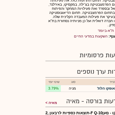
בטיקה. תחום התרופות כולל את פעילותה
 הפרמצבטיקה בצ'ילה, במקסיקו, באירלנד,
ל ובספרד ואת פעילויות המחקר והפיתוח
בתחום הפרמצבטיקה. תחום הדיאגנוסטיקה
בעיקר את פעילות המעבדה הקלינית שלה.
 חברה דואלית ועל כן מניותיה נסחורת בת"א
דק..
ת"א-ביומד
נף:
השקעות במדעי החיים
ות פרסומיות
רות ערך נוספים
ייר
סוג
שינוי יומי
אופקו הלת'
מניה
3.79%
עות בורסה - מאיה
מאיה
אופקו - םעןF Q-10-תוצאות כספיות לרבעון ,2