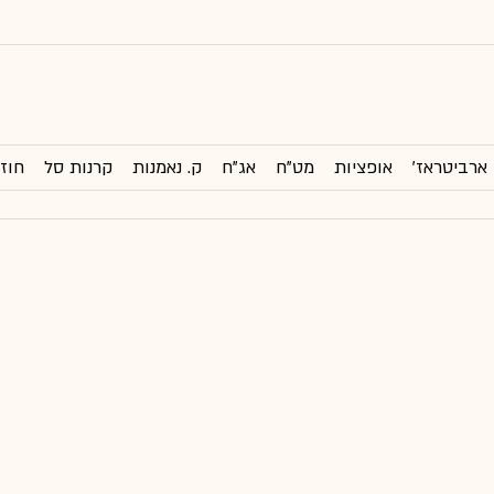
ארביטראז'
אופציות
מט"ח
אג"ח
ק. נאמנות
קרנות סל
חוזי