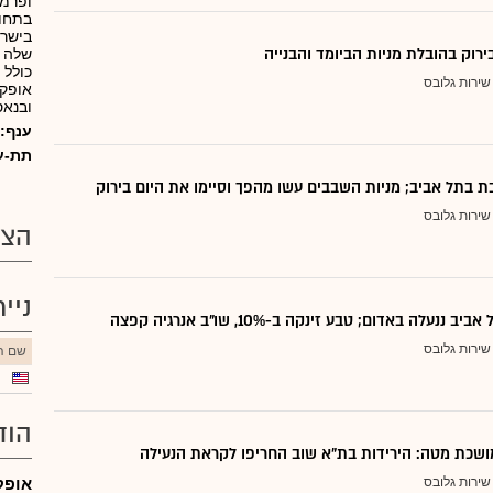
ופרמצ
בתחום
בישרא
ירוק בהובלת מניות הביומד והבנייה
שלה 
כולל 
שירות גלובס
אופקו
ובנאס
ענף:
תת-ע
ת בתל אביב; מניות השבבים עשו מהפך וסיימו את היום בירוק
שירות גלובס
הצע
ניי
ננעלה באדום; טבע זינקה ב-10%, שו"ב אנרגיה קפצה
שירות גלובס
שם הנ
הוד
ושכת מטה: הירידות בת"א שוב החריפו לקראת הנעילה
שירות גלובס