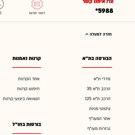
צרו איתנו קשר
*5988
חזרה למעלה
הבורסה בת"א
קרנות נאמנות
מדדי ת"א
אתר הקרנות
הרכב ת"א 35
חיפוש קרנות
הרכב ת"א 125
השוואה ביצועי קרנות
ציטוטי מניות
אתר המעו"ף
בורסות בחו"ל
נגזרות מעו"ף