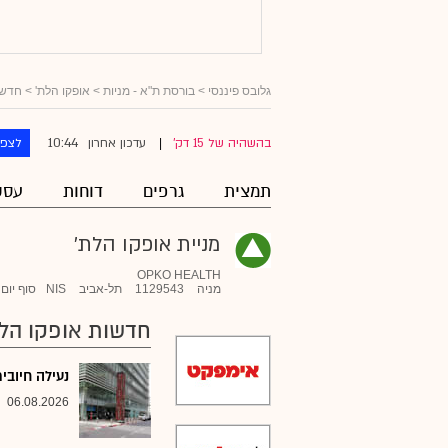
גלובס פיננסי
>
בורסת ת"א - מניות
>
אופקו הלת'
> חדשו
10:44
בהשהיה של 15 דק'
עדכון אחרון
לצפו
|
תמצית
גרפים
דוחות
עסק
מניית אופקו הלת'
OPKO HEALTH
מניה
1129543
תל-אביב
NIS
סוף יום
חדשות אופקו הל
נעילה חיובית בת"א;
06.08.2026