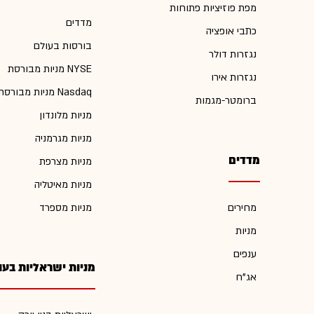
מפת פוזיציות פתוחות
מדדים
כתבי אופציה
בורסות בעולם
נגזרות דולר
מניות מבורסת NYSE
נגזרות אירו
מניות מבורסת Nasdaq
ברומטר-מגמות
מניות מלונדון
מניות מגרמניה
מדדים
מניות מצרפת
מניות מאיטליה
מחירים
מניות מספרד
מניות
ענפים
מניות ישראליות בעו
אג"ח