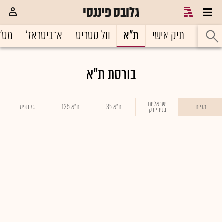
גלובס פיננסי
ראשי
תיק אישי
ת"א
וול סטריט
ארביטראז'
מט"
בורסת ת"א
ישראליות
מניות
ת"א 35
ת"א 125
גז ונפט
בניו יורק