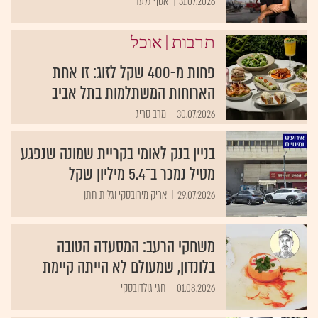
31.07.2026
אסף גלעד
|
תרבות
אוכל
פחות מ-400 שקל לזוג: זו אחת
הארוחות המשתלמות בתל אביב
30.07.2026
מרב סריג
בניין בנק לאומי בקריית שמונה שנפגע
מטיל נמכר ב־5.4 מיליון שקל
29.07.2026
אריק מירובסקי וגלית חתן
משחקי הרעב: המסעדה הטובה
בלונדון, שמעולם לא הייתה קיימת
01.08.2026
חגי גולדובסקי