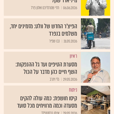
מיליארד שקל
06.06.2026
חזי שטרנליכט ואלון פרל
הפיצ’ר החדש של וולט: מזמינים יחד,
משלמים בנפרד
31.05.2026
נבו שפיר
ראיון
מסערת הטיפים ועד גל ההנפקות:
השף חיים כהן מדבר על הכול
29.05.2026
גלי וינרב
ניתוח
קיסו חושפת: כמה עולה להקים
מסעדה וכמה מרוויחים מכל סועד
29.05.2026
איתן גרסטנפלד