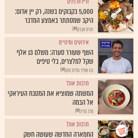
תיירות פנים
5,000 בקבוקים בשנה, רק יין אדום:
היקב שמסתתר באמצע המדבר
{19}
חגית אברון
אירועים ומינויים
השף שעורר סערה: משלם 13 אלף
שקל למלצרים, בלי טיפים
{19}
נבו שפיר וגלית חתן
תרבות: אוכל
המשתה שמוציא את המטבח העיראקי
אל הבמה
{19}
מרב סריג
תרבות: אוכל
החמארה החדשה שעושה חשק