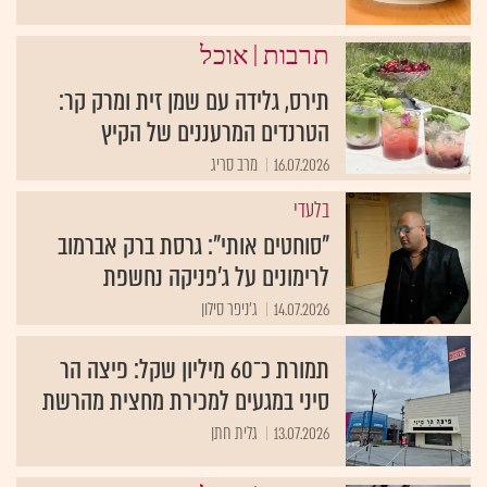
|
תרבות
אוכל
תירס, גלידה עם שמן זית ומרק קר:
הטרנדים המרעננים של הקיץ
16.07.2026
מרב סריג
בלעדי
"סוחטים אותי": גרסת ברק אברמוב
לרימונים על ג'פניקה נחשפת
14.07.2026
ג'ניפר סילון
תמורת כ־60 מיליון שקל: פיצה הר
סיני במגעים למכירת מחצית מהרשת
13.07.2026
גלית חתן