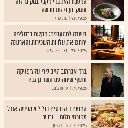
המטבח האוזבקי מקבל במקום הזה
עומק, חן וזהות חדשה
23.07.2026
מרב סריג
בשורה למסעדנים: הקלות ברגולציה
יחתכו את עלויות השכירות והארנונה
20.07.2026
הלית ינאי-לויזון
ברק אברמוב הגיב לירי על ג׳פניקה
וחשף שיחה עם השר בן גביר
17.07.2026
שירות גלובס
המסעדה הדרוזית בגליל שמגישה אוכל
מסורתי חלומי - וכשר
17.07.2026
חגית אברון