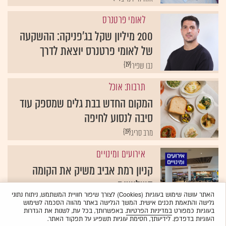
לאומי פרטנרס
200 מיליון שקל בג'פניקה: ההשקעה
של לאומי פרטנרס יוצאת לדרך
{19}
נבו שפיר
תרבות: אוכל
המקום החדש בבת גלים שמספק עוד
סיבה לנסוע לחיפה
{19}
מרב סריג
אירועים ומינויים
קניון רמת אביב משיק את הקומה
השלישית
האתר עושה שימוש בעוגיות (Cookies) לצורך שיפור חוויית המשתמש, ניתוח נתוני
{19}
גלית חתן
גלישה והתאמת תכנים אישית. המשך הגלישה באתר מהווה הסכמה לשימוש
בעוגיות כמפורט
במדיניות הפרטיות
. באפשרותך, בכל עת, לשנות את הגדרות
העוגיות בדפדפן. לידיעתך, חסימת עוגיות תשפיע על תפקוד האתר.