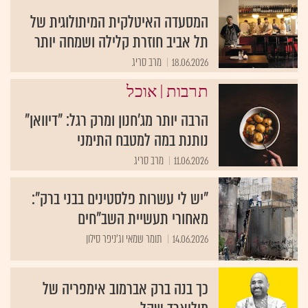
המסעדה האיטלקית המיתולוגית של
תל אביב חוזרת קלילה ושמחה יותר
18.06.2026
מרב סריג
|
תרבות
אוכל
הרבה יותר מג'חנון ומרק רגל: "דיוואן"
נותנת במה למטבח התימני
11.06.2026
מרב סריג
"יש לי עשרות פלסטינים בבני ברק":
מאחורי תעשיית השב"חים
14.06.2026
תומר שמאי וג'ניפר סילון
כך בנה ברק אברמוב אימפריה של