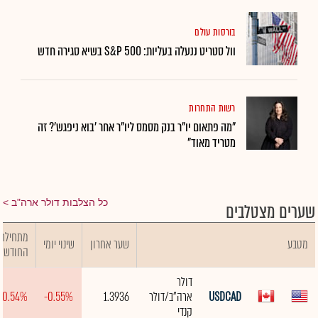
בורסות עולם
וול סטריט ננעלה בעליות: S&P 500 בשיא סגירה חדש
רשות התחרות
"מה פתאום יו"ר בנק מסמס ליו"ר אחר 'בוא ניפגש'? זה
מטריד מאוד"
כל הצלבות דולר ארה"ב
שערים מצטלבים
מתחילת
מטבע
שער אחרון
שינוי יומי
החודש
דולר
USDCAD
ארה"ב/דולר
1.3936
-0.55%
-0.54%
קנדי