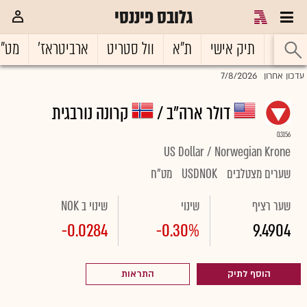
גלובס פיננסי
ראשי
תיק אישי
ת"א
וול סטריט
ארביטראז'
מט"
7/8/2026
עדכון אחרון
דולר ארה"ב /
קרונה נורבגית
0.3156
US Dollar / Norwegian Krone
שערים מצטלבים
USDNOK
מט"ח
שער רציף
שינוי
שינוי ב NOK
-0.0284
-0.30%
9.4904
הוסף לתיק
התראות