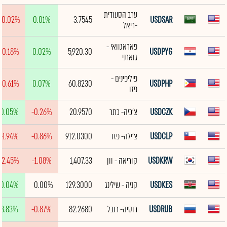
ערב הסעודית
-0.02%
0.01%
3.7545
USDSAR
-ריאל
פאראגוואי -
-0.18%
0.02%
5,920.30
USDPYG
גוארני
פיליפינים -
-0.61%
0.07%
60.8230
USDPHP
פזו
USDCZK
צ'כיה- כתר
20.9570
-0.26%
0.05%
USDCLP
צ'ילה- פזו
912.0300
-0.86%
-1.94%
USDKRW
קוריאה - וון
1,407.33
-1.08%
-2.45%
USDKES
קניה - שילינג
129.3000
0.00%
0.04%
USDRUB
רוסיה- רובל
82.2680
-0.87%
3.83%