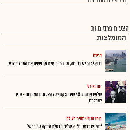
חיפושים אחרונים
הצעות פרסומיות
המומלצות
הגירה
דובאי כבר לא בטוחה, ועשירי העולם מחפשים את המקלט הבא
זום גלובלי
שלוש זירות ב־48 שעות: קוריאה הצפונית מאותתת - פנינו
להסלמה
כותרות העיתונים בעולם
"תפנית דרמטית": איטליה מבטלת עסקה עם רפאל