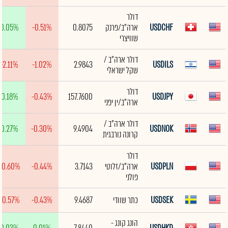
דולר
USDCHF
ארה"ב/פרנק
0.8075
-0.51%
0.05%
שוויצרי
דולר ארה"ב /
-2.11%
-1.02%
2.9843
USDILS
שקל ישראלי
דולר
0.18%
-0.43%
157.7600
USDJPY
ארה"ב/ין יפני
דולר ארה"ב /
0.27%
-0.30%
9.4904
USDNOK
קרונה נורבגית
דולר
USDPLN
ארה"ב/זלוטי
3.7143
-0.44%
-0.60%
פולני
USDSEK
כתר שוודי
9.4687
-0.43%
-0.57%
הונג קונג -