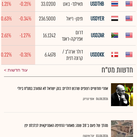
USDTHB
תאילנד- באט
33.0200
-0.21%
-1.21%
USDYER
תימן- ריאל
236.5000
-0.34%
-0.63%
דרום
-2.61%
-1.27%
16.1242
USDZAR
אפריקה-ראנד
דולר ארה"ב /
-0.22%
-0.31%
6.4678
USDDKK
קרונה דנית
חדשות מט"ח
עוד חדשות
אחרי חודשיים רצופים שרכש דולרים: בנק ישראל לא התערב במט"ח ביולי
06.08.2026
אסף זגריזק
מהלך של פעם ב־28 שנה: מאחורי הדחיפה האמריקאית לכלכלת יפן
03.08.2026
יובל אינהורן