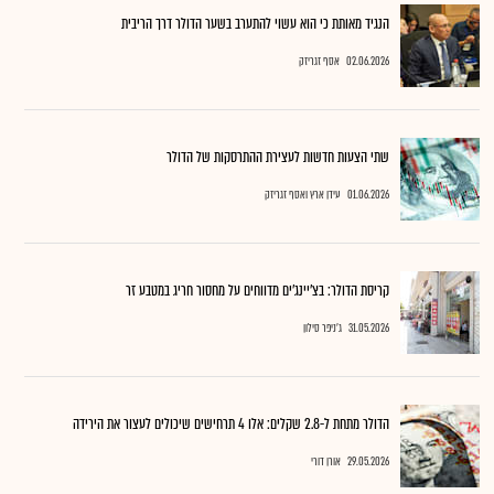
הנגיד מאותת כי הוא עשוי להתערב בשער הדולר דרך הריבית
02.06.2026
אסף זגריזק
שתי הצעות חדשות לעצירת ההתרסקות של הדולר
01.06.2026
עידן ארץ ואסף זגריזק
קריסת הדולר: בצ'יינג'ים מדווחים על מחסור חריג במטבע זר
31.05.2026
ג'ניפר סילון
הדולר מתחת ל-2.8 שקלים: אלו 4 תרחישים שיכולים לעצור את הירידה
29.05.2026
אורן דורי