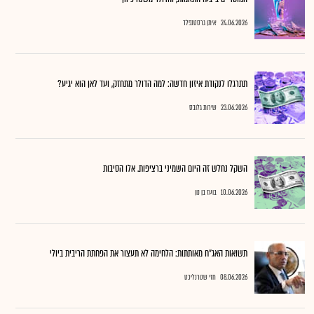
24.06.2026
איתן גרסטנפלד
תתרגלו לנקודת איזון חדשה: למה הדולר מתחזק, ועד לאן הוא יגיע?
23.06.2026
שירות גלובס
השקל נחלש זה היום השמיני ברציפות. אלו הסיבות
10.06.2026
בועז בן נון
תשואות האג"ח מאותתות: הלחימה לא תעצור את הפחתת הריבית ביולי
08.06.2026
חזי שטרנליכט