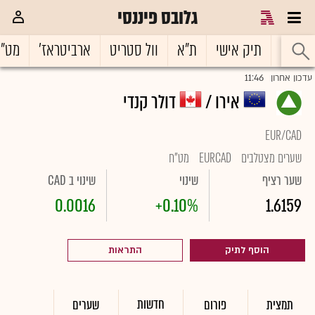
גלובס פיננסי
ראשי
תיק אישי
ת"א
וול סטריט
ארביטראז'
מט"
11:46
עדכון אחרון
אירו /
דולר קנדי
EUR/CAD
שערים מצטלבים
EURCAD
מט"ח
שער רציף
שינוי
שינוי ב CAD
0.0016
+0.10%
1.6159
הוסף לתיק
התראות
חדשות
תמצית
פורום
שערים