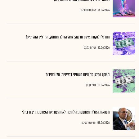
24.06.2026
איתן גרסטנפלד
תתרגלו לנקודת איזון חדשה: למה הדולר מתחזק, ועד לאן הוא יגיע?
23.06.2026
שירות גלובס
השקל נחלש זה היום השמיני ברציפות. אלו הסיבות
10.06.2026
בועז בן נון
תשואות האג"ח מאותתות: הלחימה לא תעצור את הפחתת הריבית ביולי
08.06.2026
חזי שטרנליכט