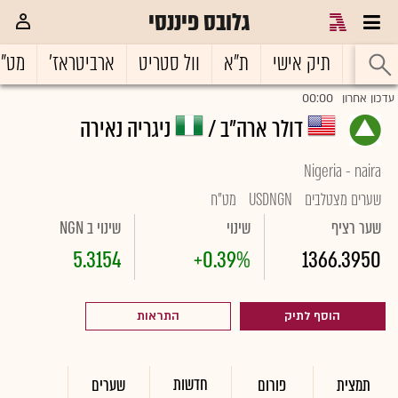
גלובס פיננסי
ראשי
תיק אישי
ת"א
וול סטריט
ארביטראז'
מט"
00:00
עדכון אחרון
דולר ארה"ב /
ניגריה נאירה
Nigeria - naira
שערים מצטלבים
USDNGN
מט"ח
שער רציף
שינוי
שינוי ב NGN
5.3154
+0.39%
1366.3950
הוסף לתיק
התראות
חדשות
תמצית
פורום
שערים