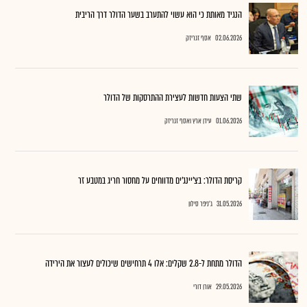
הנגיד מאותת כי הוא עשוי להתערב בשער הדולר דרך הריבית
02.06.2026
אסף זגריזק
שתי הצעות חדשות לעצירת ההתרסקות של הדולר
01.06.2026
עידן ארץ ואסף זגריזק
קריסת הדולר: בצ'יינג'ים מדווחים על מחסור חריג במטבע זר
31.05.2026
ג'ניפר סילון
הדולר מתחת ל-2.8 שקלים: אלו 4 תרחישים שיכולים לעצור את הירידה
29.05.2026
אורן דורי