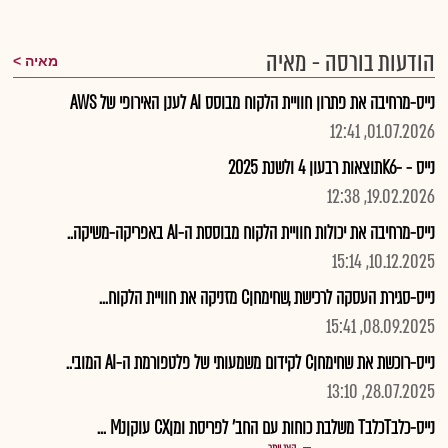
הודעות בורסה - מאיה
מאיה
נייס-מרחיבה את פתרון חוויית הלקוח מבוסס AI לענן האירופי של AWS
01.07.2026, 12:41
נייס - -K6תוצאות רבעון 4 ולשנת 2025
19.02.2026, 12:38
נייס-מרחיבה את יכולות חוויית הלקוח מבוססת ה-AI באפריקה-משיקה..
10.12.2025, 15:14
נייס-סגירת העסקה לרכישת ,שחימחןC מזניקה את חוויית הלקוח...
08.09.2025, 15:41
נייס-רוכשת את שחימחןC לקידום משמעותי של פלטפורמת ה-AI המובי..
28.07.2025, 13:10
נייס-כלבTכלבT משלבת כוחות עם החב' לפריסת ומןCX עוקןנM ...