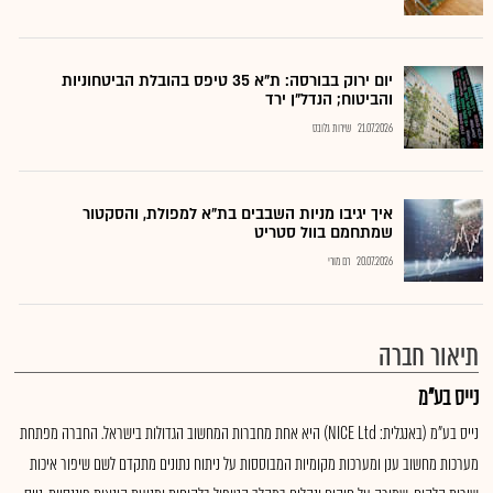
יום ירוק בבורסה: ת"א 35 טיפס בהובלת הביטחוניות
והביטוח; הנדל"ן ירד
21.07.2026
שירות גלובס
איך יגיבו מניות השבבים בת"א למפולת, והסקטור
שמתחמם בוול סטריט
20.07.2026
רם מורי
תיאור חברה
נייס בע"מ
נייס בע"מ (באנגלית: NICE Ltd) היא אחת מחברות המחשוב הגדולות בישראל. החברה מפתחת
מערכות מחשוב ענן ומערכות מקומיות המבוססות על ניתוח נתונים מתקדם לשם שיפור איכות