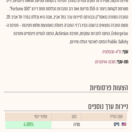
שירות הלקוח, שמירה על חוקים ונהלים במהלך הטיפול בלקוחות ומניעת הונאות פיננסיות. נייס
משרתת לקוחות ביותר מ-150 מדינות ואת רוב החברות הכלולות תחת דירוג "Fortune 100".
החברה נסחרת בנאסד"ק ובבורסה לניירות ערך בתל אביב, שבה היא נכללת במדד תל אביב 35.
מטות החברה נמצאים ברעננה ובניו ג'רזי. החברה פועלת באמצעות שלוש חטיבות – חטיבת ה-
Enterprise, הפונה לחברות עסקיות, חטיבת Actimize, הפונה לגופים פיננסיים וחטיבת
Public Safety הפונה לארגוני הצלה וחירום..
ענף:
ת"א-טכנולוגיה
תת-ענף:
תוכנה ואינטרנט
הצעות פרסומיות
ניירות ערך נוספים
שם הנייר
סוג
שינוי יומי
נייס
מניה
4.88%