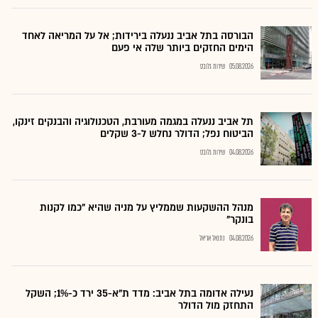
הבורסה בתל אביב ננעלה בירידות; אל על המריאה לאחד
הימים החזקים ביותר שלה אי פעם
05.08.2026
שירות גלובס
תל אביב ננעלה במגמה מעורבת, הטכנולוגיה והבנקים זינקו,
הביטוח נפל; הדולר נחלש ל-3 שקלים
04.08.2026
שירות גלובס
מנהל ההשקעות שממליץ על מניה שהיא "כמו לקנות
בונקר"
04.08.2026
נתנאל אריאל
נעילה אדומה בתל אביב: מדד ת"א-35 ירד כ-1%; השקל
התחזק מול הדולר