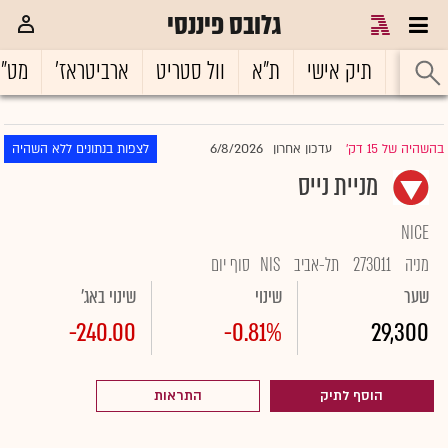
גלובס פיננסי
ראשי
תיק אישי
ת"א
וול סטריט
ארביטראז'
מט"
6/8/2026
בהשהיה של 15 דק'
עדכון אחרון
לצפות בנתונים ללא השהיה
|
מניית נייס
NICE
מניה
273011
תל-אביב
NIS
סוף יום
שער
שינוי
שינוי באג'
-240.00
-0.81%
29,300
הוסף לתיק
התראות