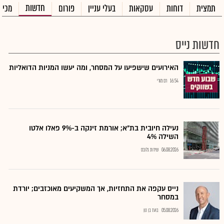
חדשות
תמצית
דוחות
עסקאות
בעלי עניין
פורום
מכיר
חדשות נייס
האירועים שישפיעו על המסחר, ומה יעשו המניות הדואליות
16:54
רם מורי
נעילה חיובית בת"א; אורמת זינקה ב-9% פאלו אלטו
השילה 4%
06.08.2026
שירות גלובס
נייס עקפה את התחזיות, אך המשקיעים מאוכזבים; יורדת
במסחר
05.08.2026
בועז בן נון