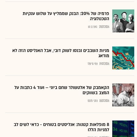
פרמיה של 20%: הבנק שממליץ על שלוש ענקיות
הטכנולוגיה
20.07.2026
בועז בן נון
מניות השבבים נכנסו לשוק דובי, אבל האנליסט הזה לא
מודאג
19.07.2026
צחי גרינולד
הקאמבק של אלטשולר שחם ביוני – ועוד 4 כתבות על
המצב בשווקים
18.07.2026
כתבי גלובס
8 מופלאות קטנות: אנליסטים בטוחים - כדאי לשים לב
למניות הללו