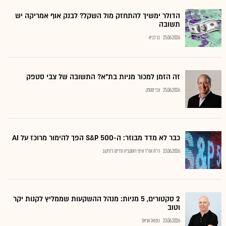
הדולר ימשיך להתחזק מול השקל? לבנק אוף אמריקה יש
תשובה
25.06.2026
בר לביא
זה הזמן למכור מניות בת"א? התשובה של צבי סטפק
25.06.2026
צבי סטפק
כבר לא מדד מבוזר: ה-S&P 500 הפך להימור מרוכז על AI
23.06.2026
רו"ח ועו"ד איתי רושקביץ ודרינה רזניקוב
2 סקטורים, 5 מניות: מנהל ההשקעות שממליץ לקנות יקר
וטוב
23.06.2026
נתנאל אריאל