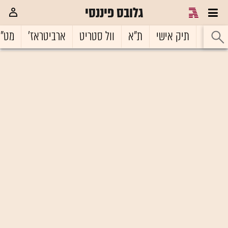
גלובס פיננסי
ראשי
תיק אישי
ת"א
וול סטריט
ארביטראז'
מט"