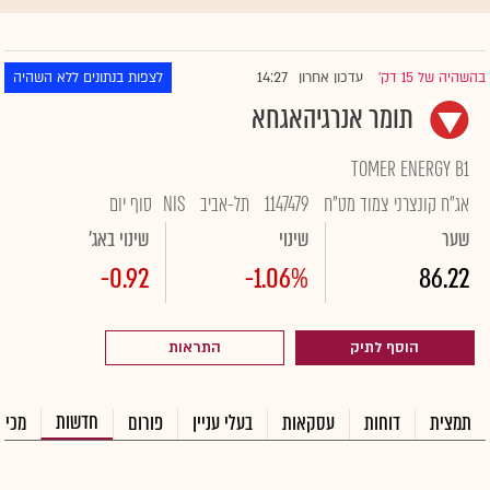
14:27
בהשהיה של 15 דק'
עדכון אחרון
לצפות בנתונים ללא השהיה
|
תומר אנרגיהאגחא
TOMER ENERGY B1
אג"ח קונצרני צמוד מט"ח
1147479
תל-אביב
NIS
סוף יום
שער
שינוי
שינוי באג'
-0.92
-1.06%
86.22
הוסף לתיק
התראות
חדשות
תמצית
דוחות
עסקאות
בעלי עניין
פורום
מכיר