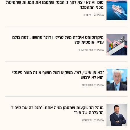
סוכן AI לא יוצא לקרוז: הבנק שמסמן את המניות שחסינות
מפני המהפכה
23.07.2026
בועז בן נון
מיקרוסופט איבדה מעל טריליון דולר מהשווי. למה כולם
עדיין אופטימיים?
27.07.2026
שירי חביב ולדהורן
"באופן אישי, לא": משקיע העל חושף איזה מוצר פיננסי
הוא לא ירכוש
21.07.2026
שירות גלובס
מנהל ההשקעות שמסמן מניה אחת: "מזכירה את סיפור
ההצלחה של מור"
21.07.2026
נתנאל אריאל