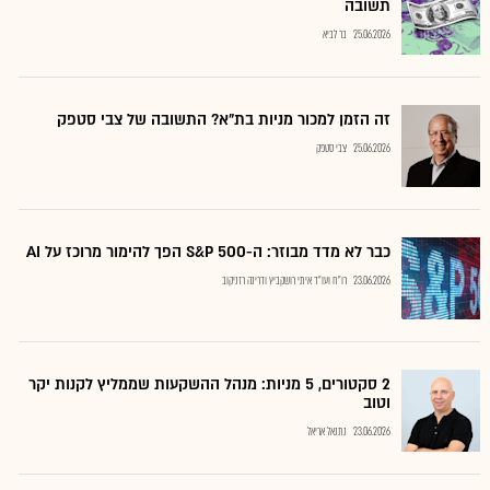
תשובה
25.06.2026
בר לביא
זה הזמן למכור מניות בת"א? התשובה של צבי סטפק
25.06.2026
צבי סטפק
כבר לא מדד מבוזר: ה-S&P 500 הפך להימור מרוכז על AI
23.06.2026
רו"ח ועו"ד איתי רושקביץ ודרינה רזניקוב
2 סקטורים, 5 מניות: מנהל ההשקעות שממליץ לקנות יקר
וטוב
23.06.2026
נתנאל אריאל