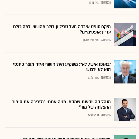
23.07.2026
בועז בן נון
מיקרוסופט איבדה מעל טריליון דולר מהשווי. למה כולם
עדיין אופטימיים?
27.07.2026
שירי חביב ולדהורן
"באופן אישי, לא": משקיע העל חושף איזה מוצר פיננסי
הוא לא ירכוש
21.07.2026
שירות גלובס
מנהל ההשקעות שמסמן מניה אחת: "מזכירה את סיפור
ההצלחה של מור"
21.07.2026
נתנאל אריאל