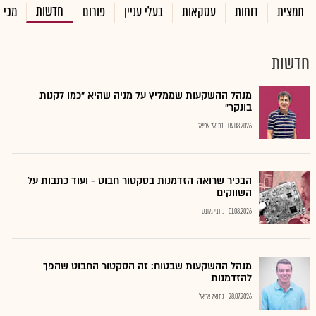
חדשות
תמצית
דוחות
עסקאות
בעלי עניין
פורום
מכיר
חדשות
מנהל ההשקעות שממליץ על מניה שהיא "כמו לקנות
בונקר"
04.08.2026
נתנאל אריאל
הבכיר שרואה הזדמנות בסקטור חבוט - ועוד כתבות על
השווקים
01.08.2026
כתבי גלובס
מנהל ההשקעות שבטוח: זה הסקטור החבוט שהפך
להזדמנות
28.07.2026
נתנאל אריאל