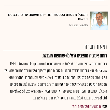
המנהל שבטוח: הסקטור הזה ייתן תשואה עודפת בשנים
הבאות
16.06.2026
נתנאל אריאל
תיאור חברה
רותם אנרגיה מחצבים (רא"מ)-שותפות מוגבלת
שותפות רותם אנרגיה מחצבים (רא"מ) או בשמה הנוכחי REM - Reverse Engineered
Materials היא שותפות מוגבלת המתכננת להקים מתקן להפקת נפט וחשמל מתרומה אנרגטית
של כ-60% פסולת פלסטיק (מתחנות מיון פסולת) ו-40% פצלי שמן. המתקן ימחזר כ-20%
מפסולת הפלסטיק בישראל ויכפיל את היקף המיחזור בישראל פי ארבעה (שעומד כיום על
כ-7%). השותפות הוקמה בשנת 2016 על ידי השותף הכללי – Northwood Exploration
Israel Ltd. מנובמבר 2018 נסחרת בבורסה לניירות ערך בתל אביב..
ענף:
חיפושי גז ונפט מניות והמ'