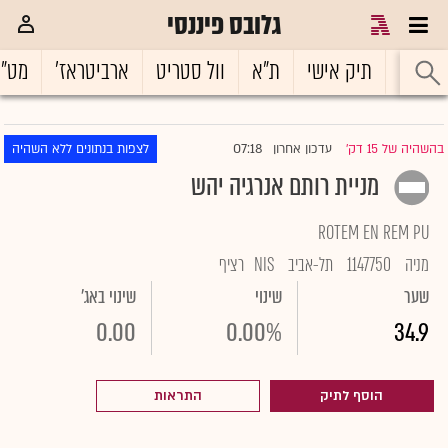
גלובס פיננסי
ראשי
תיק אישי
ת"א
וול סטריט
ארביטראז'
מט"
07:18
בהשהיה של 15 דק'
עדכון אחרון
לצפות בנתונים ללא השהיה
|
מניית רותם אנרגיה יהש
ROTEM EN REM PU
מניה
1147750
תל-אביב
NIS
רציף
שער
שינוי
שינוי באג'
0.00
0.00%
34.9
הוסף לתיק
התראות