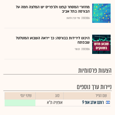
מחזורי המסחר קפצו ולג'פריס יש המלצה חמה על
הבורסה בתל אביב
27.07.2026
שירי חביב-ולדהורן
היכונו לירידות בבורסה: כך ייראה השבוע המטלטל
שבפתח
27.07.2026
רם מורי
הצעות פרסומיות
ניירות ערך נוספים
שם הנייר
סוג
שינוי יומי
רותם ארנג אופ 9
אופציה ת"א