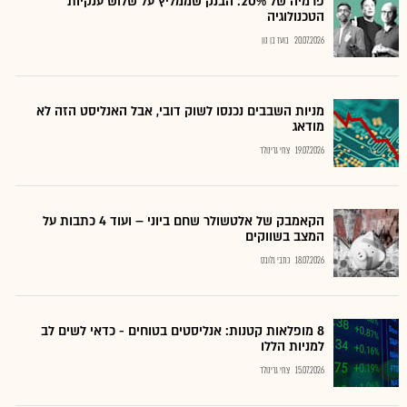
פרמיה של 20%: הבנק שממליץ על שלוש ענקיות
הטכנולוגיה
20.07.2026
בועז בן נון
מניות השבבים נכנסו לשוק דובי, אבל האנליסט הזה לא
מודאג
19.07.2026
צחי גרינולד
הקאמבק של אלטשולר שחם ביוני – ועוד 4 כתבות על
המצב בשווקים
18.07.2026
כתבי גלובס
8 מופלאות קטנות: אנליסטים בטוחים - כדאי לשים לב
למניות הללו
15.07.2026
צחי גרינולד