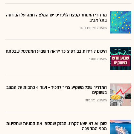
מחזורי המסחר קפצו ולג'פריס יש המלצה חמה על הבורסה
בתל אביב
27.07.2026
שירי חביב-ולדהורן
היכונו לירידות בבורסה: כך ייראה השבוע המטלטל שבפתח
27.07.2026
רם מורי
המדריך שכל משקיע צריך להכיר - ועוד 4 כתבות על המצב
בשווקים
25.07.2026
כתבי גלובס
סוכן AI לא יוצא לקרוז: הבנק שמסמן את המניות שחסינות
מפני המהפכה