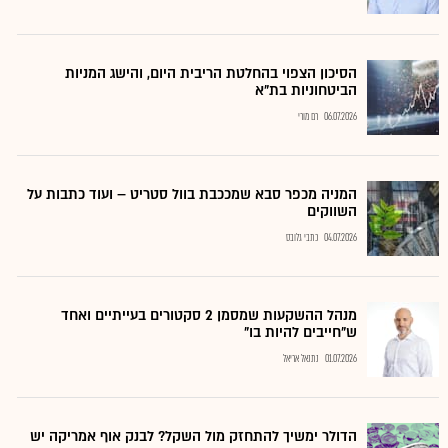
הסיכון הצפוי בהחלטת הריבית היום, והישג המניות
הביטחוניות בת"א
06.07.2026
רם מורי
המניה מכפר סבא שמככבת בוול סטריט – ועוד כתבות על
השווקים
04.07.2026
כתבי גלובס
מנהל ההשקעות שמסמן 2 סקטורים בעייתיים ואחד
ש"חייבים להיות בו"
01.07.2026
נתנאל אריאל
הדולר ימשיך להתחזק מול השקל? לבנק אוף אמריקה יש