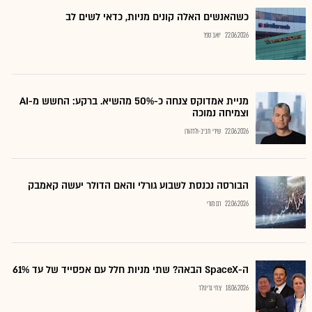
כשהאנשים האלה קונים מניות, כדאי לשים לב
22.06.2026
יואב ספר
מניית אמדוקס צנחה כ-50% מהשיא. ברקע: החשש מ-AI
וצמיחה נמוכה
22.06.2026
שירי חביב-ולדהורן
הבורסה נכנסת לשבוע גורלי והאם הדולר יעשה קאמבק
22.06.2026
רם מורי
ה-SpaceX הבאה? שתי מניות חלל עם אפסייד של עד 61%
18.06.2026
צחי גרינולד