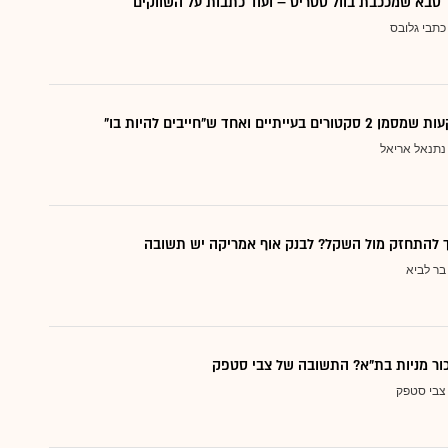
סבא שמככבת בוול סטריט – ועוד כתבות על השווקים
כתבי גלובס
עייתיים ואחד ש"חייבים להיות בו"
נתנאל אריאל
ך להתחזק מול השקל? לבנק אוף אמריקה יש תשובה
בר לביא
כור מניות בת"א? התשובה של צבי סטפק
צבי סטפק