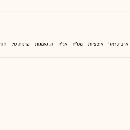
ארביטראז'
אופציות
מט"ח
אג"ח
ק. נאמנות
קרנות סל
חוזי