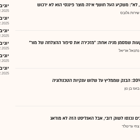
, לא": משקיע העל חושף איזה מוצר פיננסי הוא לא ירכוש
יוניבו-ש 
025, 17:05
שירות גלובס
יוניב
025, 16:59
יוניבו-ש 
025, 16:54
ות שמסמן מניה אחת: "מזכירה את סיפור ההצלחה של מור"
יוניב
025, 16:37
נתנאל אריאל
יוניבו-ש 
025, 16:05
יוניב
025, 14:10
בועז בן נון
ם נכנסו לשוק דובי, אבל האנליסט הזה לא מודאג
צחי גרינולד