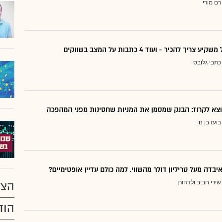
רם מורי
ריך להכיר - ועוד 4 כתבות על המצב בשווקים
כתבי גלובס
בועז בן נון
יבדה מעל טריליון דולר מהשווי. למה כולם עדיין אופטימיים?
שירי חביב ולדהורן
הצע
הוד