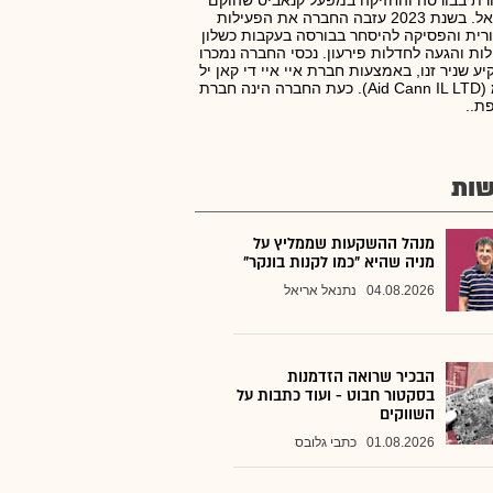
ת בבורסה והחזיקה במפעל קנאביס שהוקם
בישראל. בשנת 2023 עזבה החברה את הפעילות
רית והפסיקה להיסחר בבורסה בעקבות כשלון
ות והגעה לחדלות פירעון. נכסי החברה נמכרו
ע שניר זנו, באמצעות חברת איי איי די קאן יל
בע"מ (Aid Cann IL LTD). כעת החברה הינה חברת
ת..
ות
מנהל ההשקעות שממליץ על
מניה שהיא "כמו לקנות בונקר"
04.08.2026
נתנאל אריאל
הבכיר שרואה הזדמנות
בסקטור חבוט - ועוד כתבות על
השווקים
01.08.2026
כתבי גלובס