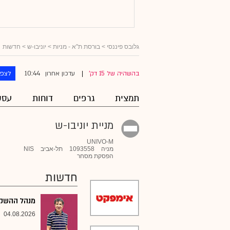
גלובס פיננסי
>
בורסת ת"א - מניות
>
יוניבו-ש
> חדשות
10:44
בהשהיה של 15 דק'
עדכון אחרון
לצפו
|
תמצית
גרפים
דוחות
עסק
מניית יוניבו-ש
UNIVO-M
מניה
1093558
תל-אביב
NIS
הפסקת מסחר
חדשות
מנהל ההשקעו
04.08.2026