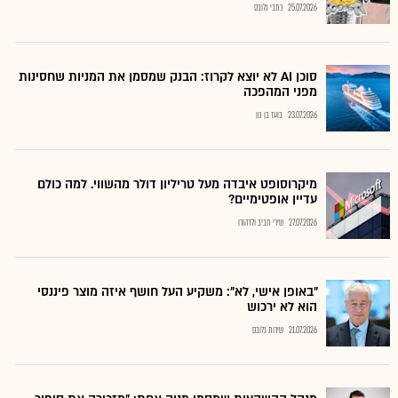
25.07.2026
כתבי גלובס
סוכן AI לא יוצא לקרוז: הבנק שמסמן את המניות שחסינות
מפני המהפכה
23.07.2026
בועז בן נון
מיקרוסופט איבדה מעל טריליון דולר מהשווי. למה כולם
עדיין אופטימיים?
27.07.2026
שירי חביב ולדהורן
"באופן אישי, לא": משקיע העל חושף איזה מוצר פיננסי
הוא לא ירכוש
21.07.2026
שירות גלובס