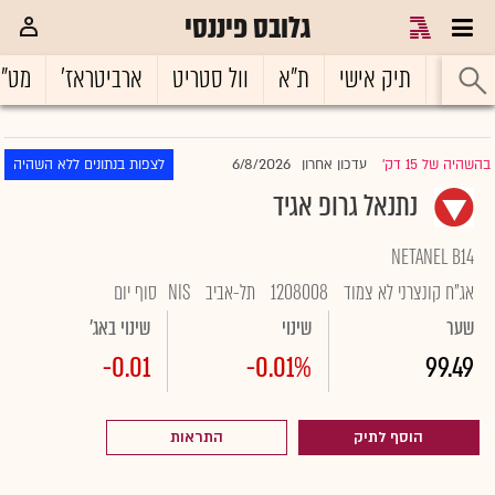
גלובס פיננסי
ראשי
תיק אישי
ת"א
וול סטריט
ארביטראז'
מט"
6/8/2026
בהשהיה של 15 דק'
עדכון אחרון
לצפות בנתונים ללא השהיה
|
נתנאל גרופ אגיד
NETANEL B14
אג"ח קונצרני לא צמוד
1208008
תל-אביב
NIS
סוף יום
שער
שינוי
שינוי באג'
-0.01
-0.01%
99.49
הוסף לתיק
התראות