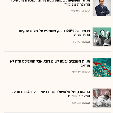
מנהל ההשקעות שמסמן מניה אחת: "מזכירה את סיפור
ההצלחה של מור"
21.07.2026
נתנאל אריאל
פרמיה של 20%: הבנק שממליץ על שלוש ענקיות
הטכנולוגיה
20.07.2026
בועז בן נון
מניות השבבים נכנסו לשוק דובי, אבל האנליסט הזה לא
מודאג
19.07.2026
צחי גרינולד
הקאמבק של אלטשולר שחם ביוני – ועוד 4 כתבות על
המצב בשווקים
18.07.2026
כתבי גלובס