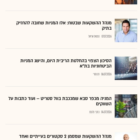
מנהל ההשקעות שבטוח: אלו המניות שחובה להחזיק
בתיק
07.07.2026
נתנאל אריאל
הסיכון הצפוי בהחלטת הריבית היום, והישג המניות
הביטחוניות בת"א
06.07.2026
רם מורי
המניה מכפר סבא שמככבת בוול סטריט – ועוד כתבות על
השווקים
04.07.2026
כתבי גלובס
מנהל ההשקעות שמסמן 2 סקטורים בעייתיים ואחד