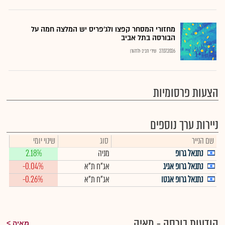
מחזורי המסחר קפצו ולג'פריס יש המלצה חמה על
הבורסה בתל אביב
27.07.2026
שירי חביב-ולדהורן
הצעות פרסומיות
ניירות ערך נוספים
שם הנייר
סוג
שינוי יומי
נתנאל גרופ
מניה
2.18%
נתנאל גרופ אגיג
אג"ח ת"א
-0.04%
נתנאל גרופ אגטו
אג"ח ת"א
-0.26%
הודעות בורסה - מאיה
מאיה