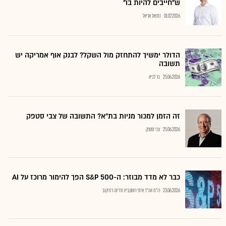
ש"חייבים להיות בו"
01.07.2026
נתנאל אריאל
הדולר ימשיך להתחזק מול השקל? לבנק אוף אמריקה יש
תשובה
25.06.2026
בר לביא
זה הזמן למכור מניות בת"א? התשובה של צבי סטפק
25.06.2026
צבי סטפק
כבר לא מדד מבוזר: ה-S&P 500 הפך להימור מרוכז על AI
23.06.2026
רו"ח ועו"ד איתי רושקביץ ודרינה רזניקוב