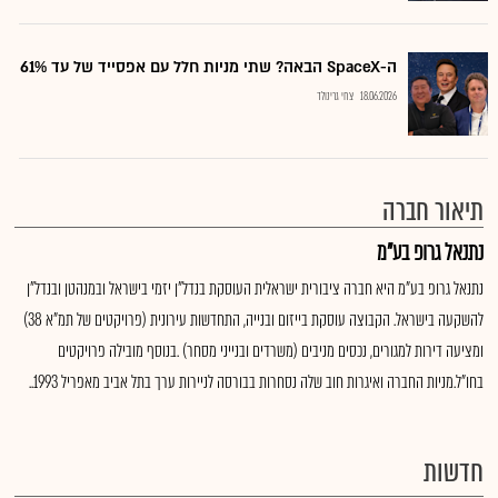
ה-SpaceX הבאה? שתי מניות חלל עם אפסייד של עד 61%
18.06.2026
צחי גרינולד
תיאור חברה
נתנאל גרופ בע"מ
נתנאל גרופ בע"מ היא חברה ציבורית ישראלית העוסקת בנדל"ן יזמי בישראל ובמנהטן ובנדל"ן
להשקעה בישראל. הקבוצה עוסקת בייזום ובנייה, התחדשות עירונית (פרויקטים של תמ"א 38)
ומציעה דירות למגורים, נכסים מניבים (משרדים ובנייני מסחר) .בנוסף מובילה פרויקטים
בחו"ל.מניות החברה ואיגרות חוב שלה נסחרות בבורסה לניירות ערך בתל אביב מאפריל 1993..
חדשות