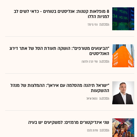
8 מופלאות קטנות: אנליסטים בטוחים - כדאי לשים לב
למניות הללו
15.07.2026
צחי גרינולד
"הביצועים מטורפים": הושקה תעודת הסל של אתר דירוג
האנליסטים
14.07.2026
שירי חביב-ולדהורן
"ישראל תיהנה מהסלמה עם איראן": ההמלצות של מנהל
ההשקעות
14.07.2026
נתנאל אריאל
שני אינדיקטורים מרמזים: למשקיעים יש בעיה
11.07.2026
שירות גלובס