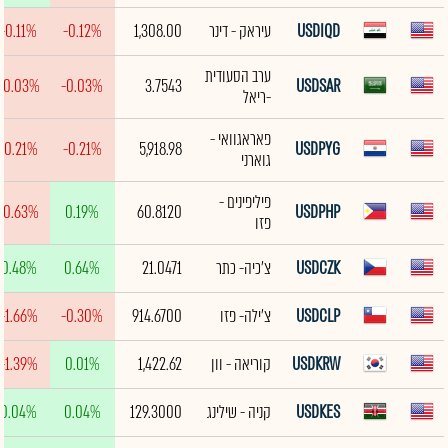
USDIQD
עיראק - דינר
1,308.00
-0.12%
-0.11%
ערב הסעודית
-0.03%
-0.03%
3.7543
USDSAR
-ריאל
פאראגוואי -
-0.21%
-0.21%
5,918.98
USDPYG
גוארני
פיליפינים -
-0.63%
0.19%
60.8120
USDPHP
פזו
USDCZK
צ'כיה- כתר
21.0471
0.64%
0.48%
USDCLP
צ'ילה- פזו
914.6700
-0.30%
-1.66%
USDKRW
קוריאה - וון
1,422.62
0.01%
-1.39%
USDKES
קניה - שילינג
129.3000
0.04%
0.04%