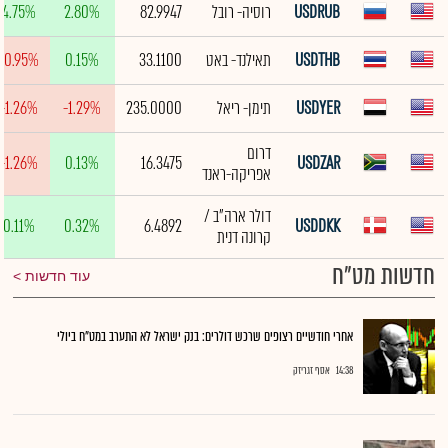
USDRUB
רוסיה- רובל
82.9947
2.80%
4.75%
USDTHB
תאילנד- באט
33.1100
0.15%
-0.95%
USDYER
תימן- ריאל
235.0000
-1.29%
-1.26%
דרום
-1.26%
0.13%
16.3475
USDZAR
אפריקה-ראנד
דולר ארה"ב /
0.11%
0.32%
6.4892
USDDKK
קרונה דנית
חדשות מט"ח
עוד חדשות
אחרי חודשיים רצופים שרכש דולרים: בנק ישראל לא התערב במט"ח ביולי
14:38
אסף זגריזק