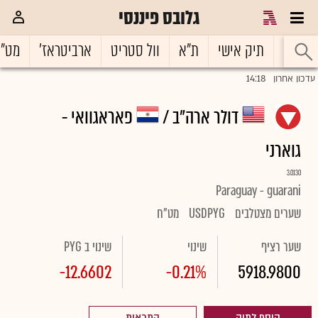
גלובס פיננסי
ראשי
תיק אישי
ת"א
וול סטריט
ארביטראז'
מט"
14:18
עדכון אחרון
דולר ארה"ב /
פאראגוואי -
גוארני
3.0130
Paraguay - guarani
שערים מצטלבים
USDPYG
מט"ח
שער רציף
שינוי
שינוי ב PYG
-12.6602
-0.21%
5918.9800
הוסף לתיק
התראות