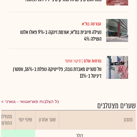
הבורסה בת"א
נעילה חיובית בת"א; אורמת זינקה ב-9% פאלו אלטו
השילה 4%
בורסות עולם
|
סיקור שוטף
וול סטריט מאבדת גובה; פלייטיקה נופלת ב-16%, ווסטרן
דיגיטל ב-11%
כל הצלבות פאראגוואי - גוארני
שערים מצטלבים
מתחילת
מטבע
שער אחרון
שינוי יומי
החודש
דולר