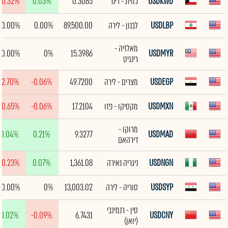
USDKWD
כווית - דינר
0.3085
0.03%
-0.32%
USDLBP
לבנון - לירה
89,500.00
0.00%
0.00%
מאלזיה -
0.00%
0%
15.3986
USDMYR
רינגיט
USDEGP
מצרים - לירה
49.7200
-0.06%
-2.70%
USDMXN
מקסיקו - פזו
17.2104
-0.06%
-0.65%
מרוקו -
0.04%
0.21%
9.3277
USDMAD
דירהאם
USDNGN
ניגריה נאירה
1,361.08
0.07%
-0.23%
USDSYP
סוריה - לירה
13,003.02
0%
0.00%
סין - רנמינבי
0.02%
-0.09%
6.7431
USDCNY
(יואן)