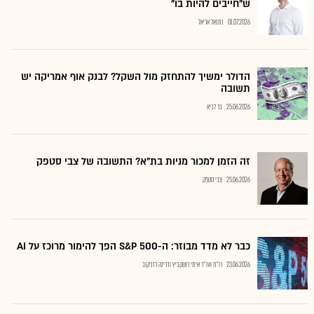
ש"חייבים להיות בו"
01.07.2026
נתנאל אריאל
הדולר ימשיך להתחזק מול השקל? לבנק אוף אמריקה יש
תשובה
25.06.2026
בר לביא
זה הזמן למכור מניות בת"א? התשובה של צבי סטפק
25.06.2026
צבי סטפק
כבר לא מדד מבוזר: ה-S&P 500 הפך להימור מרוכז על AI
23.06.2026
רו"ח ועו"ד איתי רושקביץ ודרינה רזניקוב