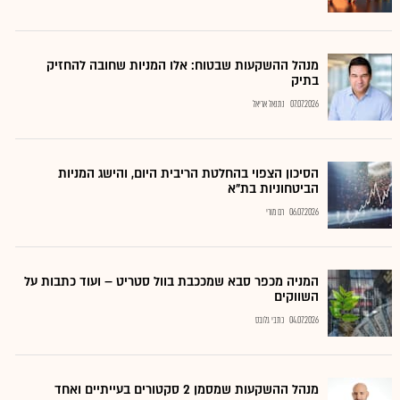
מנהל ההשקעות שבטוח: אלו המניות שחובה להחזיק
בתיק
07.07.2026
נתנאל אריאל
הסיכון הצפוי בהחלטת הריבית היום, והישג המניות
הביטחוניות בת"א
06.07.2026
רם מורי
המניה מכפר סבא שמככבת בוול סטריט – ועוד כתבות על
השווקים
04.07.2026
כתבי גלובס
מנהל ההשקעות שמסמן 2 סקטורים בעייתיים ואחד