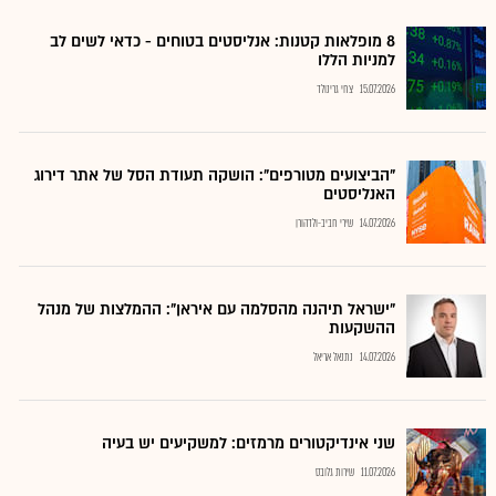
8 מופלאות קטנות: אנליסטים בטוחים - כדאי לשים לב
למניות הללו
15.07.2026
צחי גרינולד
"הביצועים מטורפים": הושקה תעודת הסל של אתר דירוג
האנליסטים
14.07.2026
שירי חביב-ולדהורן
"ישראל תיהנה מהסלמה עם איראן": ההמלצות של מנהל
ההשקעות
14.07.2026
נתנאל אריאל
שני אינדיקטורים מרמזים: למשקיעים יש בעיה
11.07.2026
שירות גלובס