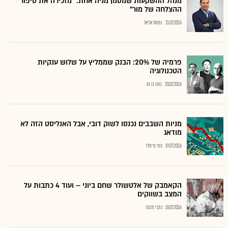
מנהל ההשקעות שמסמן מניה אחת: "מזכירה את סיפור
ההצלחה של מור"
21.07.2026
נתנאל אריאל
פרמיה של 20%: הבנק שממליץ על שלוש ענקיות
הטכנולוגיה
20.07.2026
בועז בן נון
מניות השבבים נכנסו לשוק דובי, אבל האנליסט הזה לא
מודאג
19.07.2026
צחי גרינולד
הקאמבק של אלטשולר שחם ביוני – ועוד 4 כתבות על
המצב בשווקים
18.07.2026
כתבי גלובס