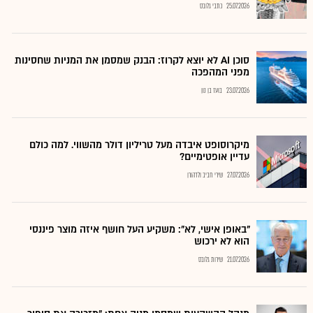
25.07.2026
כתבי גלובס
סוכן AI לא יוצא לקרוז: הבנק שמסמן את המניות שחסינות
מפני המהפכה
23.07.2026
בועז בן נון
מיקרוסופט איבדה מעל טריליון דולר מהשווי. למה כולם
עדיין אופטימיים?
27.07.2026
שירי חביב ולדהורן
"באופן אישי, לא": משקיע העל חושף איזה מוצר פיננסי
הוא לא ירכוש
21.07.2026
שירות גלובס