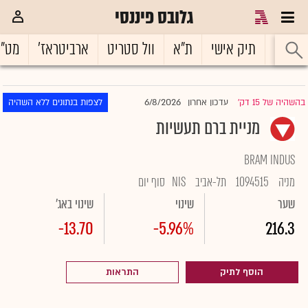
גלובס פיננסי
ראשי
תיק אישי
ת"א
וול סטריט
ארביטראז'
מט"
6/8/2026
בהשהיה של 15 דק'
עדכון אחרון
לצפות בנתונים ללא השהיה
|
מניית ברם תעשיות
BRAM INDUS
מניה
1094515
תל-אביב
NIS
סוף יום
שער
שינוי
שינוי באג'
-13.70
-5.96%
216.3
הוסף לתיק
התראות