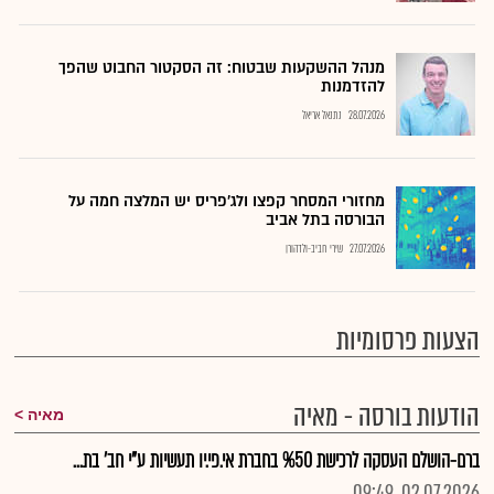
מנהל ההשקעות שבטוח: זה הסקטור החבוט שהפך
להזדמנות
28.07.2026
נתנאל אריאל
מחזורי המסחר קפצו ולג'פריס יש המלצה חמה על
הבורסה בתל אביב
27.07.2026
שירי חביב-ולדהורן
הצעות פרסומיות
הודעות בורסה - מאיה
מאיה
ברם-הושלם העסקה לרכישת %50 בחברת אי.פי.יו תעשיות ע"י חב' בת...
02.07.2026, 09:49