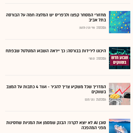
מחזורי המסחר קפצו ולג'פריס יש המלצה חמה על הבורסה
בתל אביב
27.07.2026
שירי חביב-ולדהורן
היכונו לירידות בבורסה: כך ייראה השבוע המטלטל שבפתח
27.07.2026
רם מורי
המדריך שכל משקיע צריך להכיר - ועוד 4 כתבות על המצב
בשווקים
25.07.2026
כתבי גלובס
סוכן AI לא יוצא לקרוז: הבנק שמסמן את המניות שחסינות
מפני המהפכה