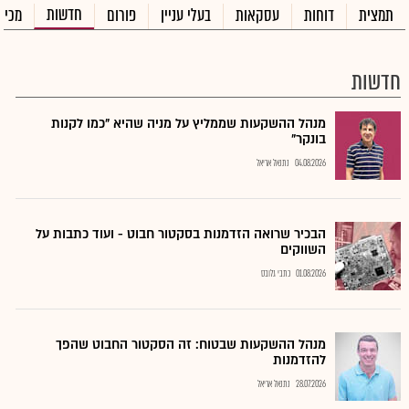
חדשות
תמצית
דוחות
עסקאות
בעלי עניין
פורום
מכיר
חדשות
מנהל ההשקעות שממליץ על מניה שהיא "כמו לקנות
בונקר"
04.08.2026
נתנאל אריאל
הבכיר שרואה הזדמנות בסקטור חבוט - ועוד כתבות על
השווקים
01.08.2026
כתבי גלובס
מנהל ההשקעות שבטוח: זה הסקטור החבוט שהפך
להזדמנות
28.07.2026
נתנאל אריאל