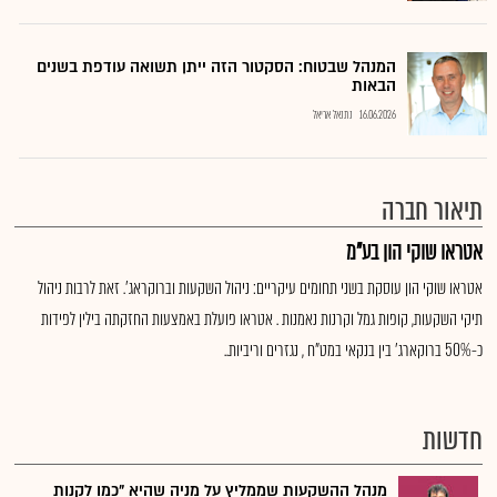
המנהל שבטוח: הסקטור הזה ייתן תשואה עודפת בשנים
הבאות
16.06.2026
נתנאל אריאל
תיאור חברה
אטראו שוקי הון בע"מ
אטראו שוקי הון עוסקת בשני תחומים עיקריים: ניהול השקעות וברוקראג'. זאת לרבות ניהול
תיקי השקעות, קופות גמל וקרנות נאמנות . אטראו פועלת באמצעות החזקתה בילין לפידות
כ-50% ברוקארג' בין בנקאי במט"ח , נגזרים וריביות..
חדשות
מנהל ההשקעות שממליץ על מניה שהיא "כמו לקנות