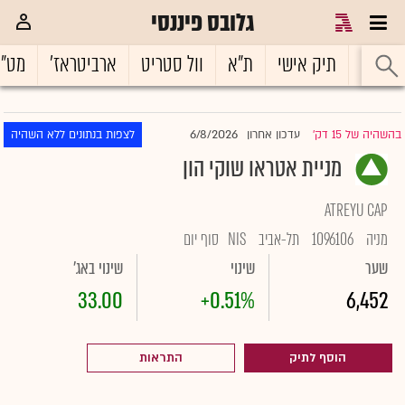
גלובס פיננסי
ראשי
תיק אישי
ת"א
וול סטריט
ארביטראז'
מט"
6/8/2026
בהשהיה של 15 דק'
עדכון אחרון
לצפות בנתונים ללא השהיה
|
מניית אטראו שוקי הון
ATREYU CAP
מניה
1096106
תל-אביב
NIS
סוף יום
שער
שינוי
שינוי באג'
33.00
+0.51%
6,452
הוסף לתיק
התראות