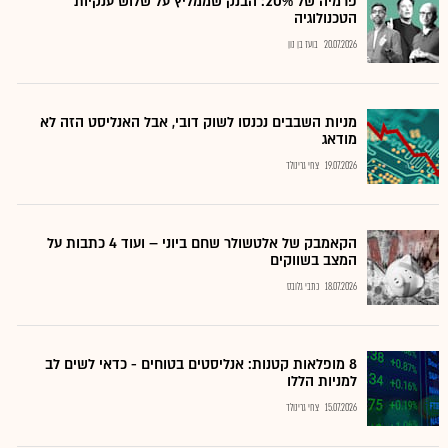
פרמיה של 20%: הבנק שממליץ על שלוש ענקיות
הטכנולוגיה
20.07.2026
בועז בן נון
מניות השבבים נכנסו לשוק דובי, אבל האנליסט הזה לא
מודאג
19.07.2026
צחי גרינולד
הקאמבק של אלטשולר שחם ביוני – ועוד 4 כתבות על
המצב בשווקים
18.07.2026
כתבי גלובס
8 מופלאות קטנות: אנליסטים בטוחים - כדאי לשים לב
למניות הללו
15.07.2026
צחי גרינולד