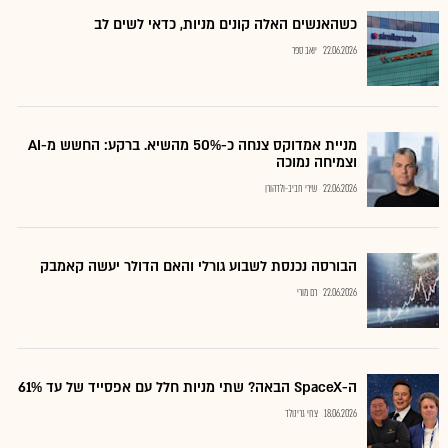
כשהאנשים האלה קונים מניות, כדאי לשים לב
22.06.2026
יואב ספר
מניית אמדוקס צנחה כ-50% מהשיא. ברקע: החשש מ-AI
וצמיחה נמוכה
22.06.2026
שירי חביב-ולדהורן
הבורסה נכנסת לשבוע גורלי והאם הדולר יעשה קאמבק
22.06.2026
רם מורי
ה-SpaceX הבאה? שתי מניות חלל עם אפסייד של עד 61%
18.06.2026
צחי גרינולד