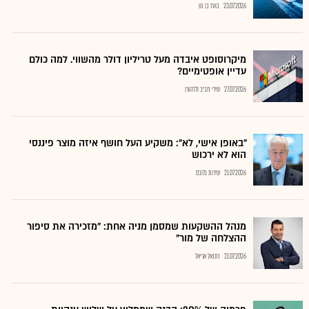
23.07.2026
בועז בן נון
מיקרוסופט איבדה מעל טריליון דולר מהשווי. למה כולם
עדיין אופטימיים?
27.07.2026
שירי חביב ולדהורן
"באופן אישי, לא": משקיע העל חושף איזה מוצר פיננסי
הוא לא ירכוש
21.07.2026
שירות גלובס
מנהל ההשקעות שמסמן מניה אחת: "מזכירה את סיפור
ההצלחה של מור"
21.07.2026
נתנאל אריאל