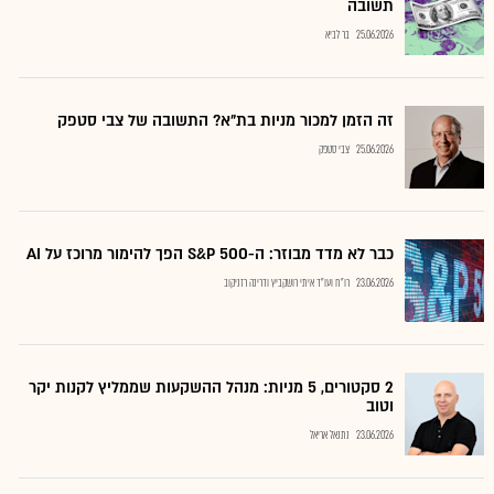
תשובה
25.06.2026
בר לביא
זה הזמן למכור מניות בת"א? התשובה של צבי סטפק
25.06.2026
צבי סטפק
כבר לא מדד מבוזר: ה-S&P 500 הפך להימור מרוכז על AI
23.06.2026
רו"ח ועו"ד איתי רושקביץ ודרינה רזניקוב
2 סקטורים, 5 מניות: מנהל ההשקעות שממליץ לקנות יקר
וטוב
23.06.2026
נתנאל אריאל