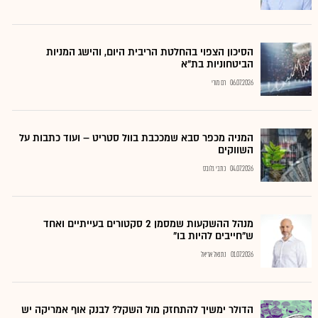
הסיכון הצפוי בהחלטת הריבית היום, והישג המניות
הביטחוניות בת"א
06.07.2026
רם מורי
המניה מכפר סבא שמככבת בוול סטריט – ועוד כתבות על
השווקים
04.07.2026
כתבי גלובס
מנהל ההשקעות שמסמן 2 סקטורים בעייתיים ואחד
ש"חייבים להיות בו"
01.07.2026
נתנאל אריאל
הדולר ימשיך להתחזק מול השקל? לבנק אוף אמריקה יש