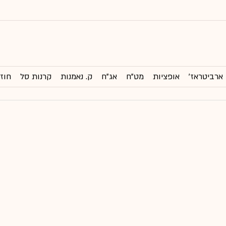
ארביטראז'
אופציות
מט"ח
אג"ח
ק. נאמנות
קרנות סל
חוזי