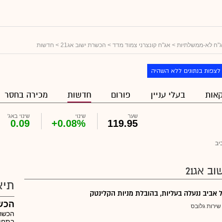
"ח לא-ממשלתיות
>
אג"ח קונצרני צמוד מדד
>
הכשרת ישוב אג21
> חדשות
לצפות בנתונים ללא השהיה
אות
בעלי עניין
פורום
חדשות
מכירה בחסר
שער
שינוי
שינוי באג'
0.09
+0.08%
119.95
יב
 אג21
תיא
אביב ננעלה בעליות, בהובלת מניות הקלינטק
הכש
שירות גלובס
הכשרת
בתחום