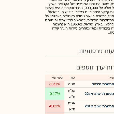
ית. שטח הנכסים המניבים של הקבוצה בארץ
ובחו"ל עולה על 1,000,000 מ"ר והקבוצה היא בעלת
ת קרקע היסטוריות באזורי ביקוש הן בישראל
והן בחו"ל.הכשרת הישוב נוסדה באנגליה ב-1909 על
הסתדרות הציונית, כמכשיר לרכישתם ופיתוחם
של מקרקעין בארץ ישראל. ב-1953 היא נרשמה
 ציבורית ומאז נסחרים ניירות הערך שלה
ה..
ות פרסומיות
רות ערך נוספים
ייר
סוג
שינוי יומי
הכשרת הישוב
מניה
-1.31%
אג"ח
הכשרת ישוב אג22
0.17%
ת"א
אג"ח
הכשרת ישוב אג23
-0.02%
ת"א