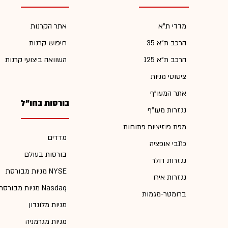
מדדי ת"א
אתר הקרנות
הרכב ת"א 35
חיפוש קרנות
הרכב ת"א 125
השוואה ביצועי קרנות
ציטוטי מניות
אתר המעו"ף
בורסות בחו"ל
נגזרות מעו"ף
מפת פוזיציות פתוחות
מדדים
כתבי אופציה
בורסות בעולם
נגזרות דולר
מניות מבורסת NYSE
נגזרות אירו
מניות מבורסת Nasdaq
ברומטר-מגמות
מניות מלונדון
מניות מגרמניה