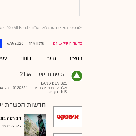
גלובס פיננסי
>
בורסת ת"א - אג"ח
>
All-Bond כללי
>
אג
6/8/2026
בהשהיה של 15 דק'
עדכון אחרון
|
תמצית
גרפים
דוחות
עסק
הכשרת ישוב אג21
LAND DEV B21
אג"ח קונצרני צמוד מדד
6120224
תל-אב
NIS
סוף יום
חדשות הכשרת ישוב
הבורסה בתל 
29.05.2026