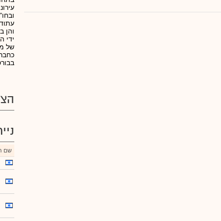
עירונ
עתודו
ידי ה
כחברה
בבורס
הצע
ניי
שם הנ