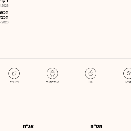
בקני
026, 08:25
הכשר
הכספיים 
026, 10:16
מט"ח
אג"ח