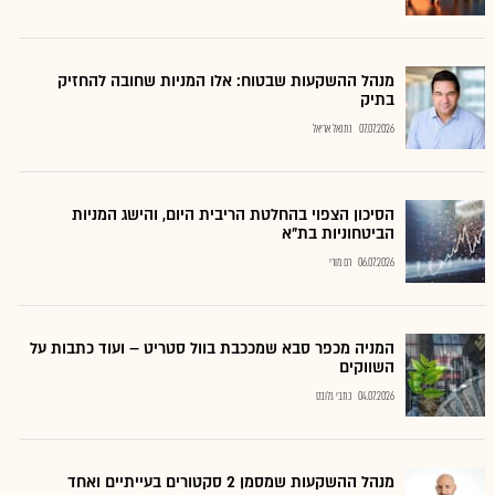
מנהל ההשקעות שבטוח: אלו המניות שחובה להחזיק
בתיק
07.07.2026
נתנאל אריאל
הסיכון הצפוי בהחלטת הריבית היום, והישג המניות
הביטחוניות בת"א
06.07.2026
רם מורי
המניה מכפר סבא שמככבת בוול סטריט – ועוד כתבות על
השווקים
04.07.2026
כתבי גלובס
מנהל ההשקעות שמסמן 2 סקטורים בעייתיים ואחד