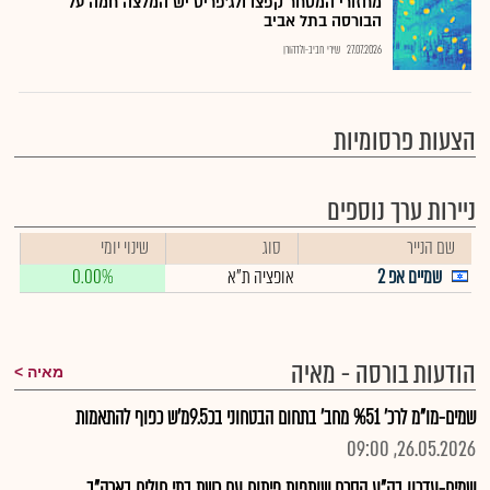
מחזורי המסחר קפצו ולג'פריס יש המלצה חמה על
הבורסה בתל אביב
27.07.2026
שירי חביב-ולדהורן
הצעות פרסומיות
ניירות ערך נוספים
שם הנייר
סוג
שינוי יומי
שמיים אפ 2
אופציה ת"א
0.00%
הודעות בורסה - מאיה
מאיה
שמים-מו"מ לרכ' %51 מחב' בתחום הבטחוני בכ9.5מ'ש כפוף להתאמות
26.05.2026, 09:00
שמים-עדכון בק"ע הסכם שותפות פיתוח עם רשת בתי חולים בארה"ב...