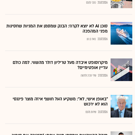
25.07.2026
כתבי גלובס
סוכן AI לא יוצא לקרוז: הבנק שמסמן את המניות שחסינות
מפני המהפכה
23.07.2026
בועז בן נון
מיקרוסופט איבדה מעל טריליון דולר מהשווי. למה כולם
עדיין אופטימיים?
27.07.2026
שירי חביב ולדהורן
"באופן אישי, לא": משקיע העל חושף איזה מוצר פיננסי
הוא לא ירכוש
21.07.2026
שירות גלובס