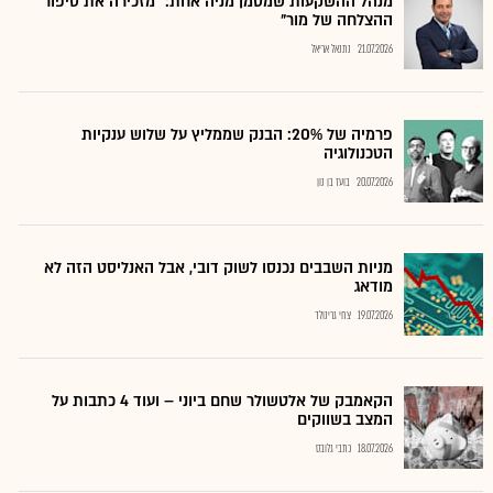
מנהל ההשקעות שמסמן מניה אחת: "מזכירה את סיפור
ההצלחה של מור"
21.07.2026
נתנאל אריאל
פרמיה של 20%: הבנק שממליץ על שלוש ענקיות
הטכנולוגיה
20.07.2026
בועז בן נון
מניות השבבים נכנסו לשוק דובי, אבל האנליסט הזה לא
מודאג
19.07.2026
צחי גרינולד
הקאמבק של אלטשולר שחם ביוני – ועוד 4 כתבות על
המצב בשווקים
18.07.2026
כתבי גלובס