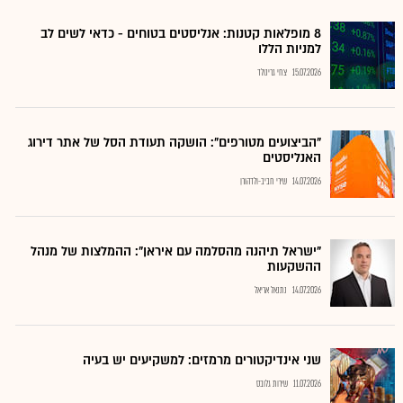
8 מופלאות קטנות: אנליסטים בטוחים - כדאי לשים לב
למניות הללו
15.07.2026
צחי גרינולד
"הביצועים מטורפים": הושקה תעודת הסל של אתר דירוג
האנליסטים
14.07.2026
שירי חביב-ולדהורן
"ישראל תיהנה מהסלמה עם איראן": ההמלצות של מנהל
ההשקעות
14.07.2026
נתנאל אריאל
שני אינדיקטורים מרמזים: למשקיעים יש בעיה
11.07.2026
שירות גלובס