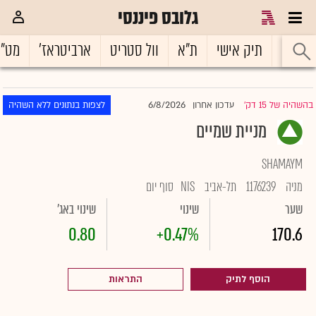
גלובס פיננסי
ראשי
תיק אישי
ת"א
וול סטריט
ארביטראז'
מט"
6/8/2026
בהשהיה של 15 דק'
עדכון אחרון
לצפות בנתונים ללא השהיה
|
מניית שמיים
SHAMAYM
מניה
1176239
תל-אביב
NIS
סוף יום
שער
שינוי
שינוי באג'
0.80
+0.47%
170.6
הוסף לתיק
התראות