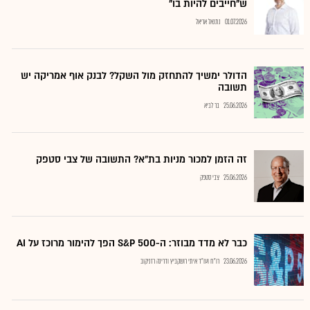
ש"חייבים להיות בו"
01.07.2026
נתנאל אריאל
הדולר ימשיך להתחזק מול השקל? לבנק אוף אמריקה יש
תשובה
25.06.2026
בר לביא
זה הזמן למכור מניות בת"א? התשובה של צבי סטפק
25.06.2026
צבי סטפק
כבר לא מדד מבוזר: ה-S&P 500 הפך להימור מרוכז על AI
23.06.2026
רו"ח ועו"ד איתי רושקביץ ודרינה רזניקוב