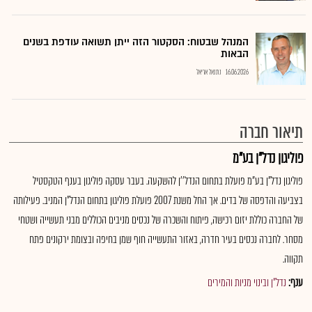
המנהל שבטוח: הסקטור הזה ייתן תשואה עודפת בשנים
הבאות
16.06.2026
נתנאל אריאל
תיאור חברה
פוליגון נדל"ן בע"מ
פוליגון נדל"ן בע"מ פועלת בתחום הנדל''ן להשקעה. בעבר עסקה פוליגון בענף הטקסטיל
בצביעה והדפסה של בדים. אך החל משנת 2007 פועלת פוליגון בתחום הנדל"ן המניב. פעילותה
של החברה כוללת יזום רכישה, פיתוח והשכרה של נכסים מניבים הכוללים מבני תעשייה ושטחי
מסחר. לחברה נכסים בעיר חדרה, באזור התעשייה חוף שמן בחיפה ובצומת ירקונים פתח
תקווה.
ענף:
נדל"ן ובינוי מניות והמירים