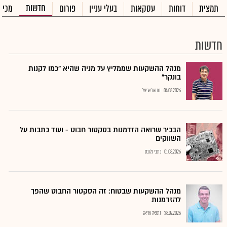
חדשות
תמצית
דוחות
עסקאות
בעלי עניין
פורום
מכיר
חדשות
מנהל ההשקעות שממליץ על מניה שהיא "כמו לקנות
בונקר"
04.08.2026
נתנאל אריאל
הבכיר שרואה הזדמנות בסקטור חבוט - ועוד כתבות על
השווקים
01.08.2026
כתבי גלובס
מנהל ההשקעות שבטוח: זה הסקטור החבוט שהפך
להזדמנות
28.07.2026
נתנאל אריאל