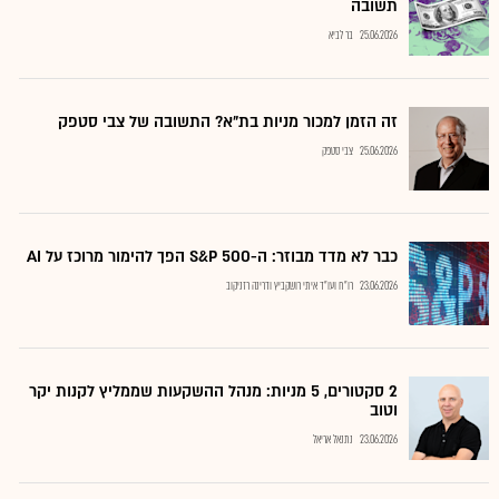
תשובה
25.06.2026
בר לביא
זה הזמן למכור מניות בת"א? התשובה של צבי סטפק
25.06.2026
צבי סטפק
כבר לא מדד מבוזר: ה-S&P 500 הפך להימור מרוכז על AI
23.06.2026
רו"ח ועו"ד איתי רושקביץ ודרינה רזניקוב
2 סקטורים, 5 מניות: מנהל ההשקעות שממליץ לקנות יקר
וטוב
23.06.2026
נתנאל אריאל