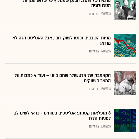
פרמיה של 20%: הבנק שממליץ על שלוש ענקיות
הטכנולוגיה
20.07.2026
בועז בן נון
מניות השבבים נכנסו לשוק דובי, אבל האנליסט הזה לא
מודאג
19.07.2026
צחי גרינולד
הקאמבק של אלטשולר שחם ביוני – ועוד 4 כתבות על
המצב בשווקים
18.07.2026
כתבי גלובס
8 מופלאות קטנות: אנליסטים בטוחים - כדאי לשים לב
למניות הללו
15.07.2026
צחי גרינולד