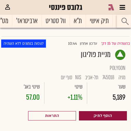
גלובס פיננסי
ראשי
תיק אישי
ת"א
וול סטריט
ארביטראז'
מט"
10:44
בהשהיה של 15 דק'
עדכון אחרון
לצפות בנתונים ללא השהיה
|
מניית פוליגון
POLYGON
מניה
745018
תל-אביב
NIS
סוף יום
שער
שינוי
שינוי באג'
57.00
+1.11%
5,189
הוסף לתיק
התראות