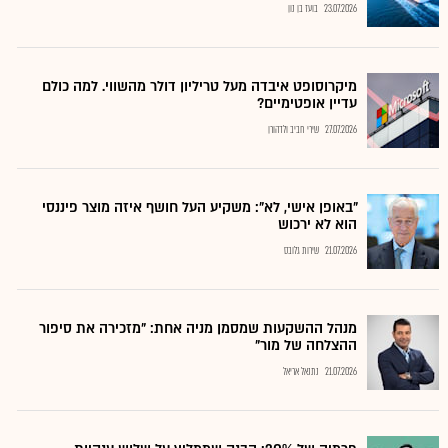
23.07.2026
בועז בן נון
מיקרוסופט איבדה מעל טריליון דולר מהשווי. למה כולם
עדיין אופטימיים?
27.07.2026
שירי חביב ולדהורן
"באופן אישי, לא": משקיע העל חושף איזה מוצר פיננסי
הוא לא ירכוש
21.07.2026
שירות גלובס
מנהל ההשקעות שמסמן מניה אחת: "מזכירה את סיפור
ההצלחה של מור"
21.07.2026
נתנאל אריאל