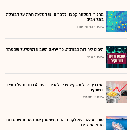
מחזורי המסחר קפצו ולג'פריס יש המלצה חמה על הבורסה
בתל אביב
27.07.2026
שירי חביב-ולדהורן
היכונו לירידות בבורסה: כך ייראה השבוע המטלטל שבפתח
27.07.2026
רם מורי
המדריך שכל משקיע צריך להכיר - ועוד 4 כתבות על המצב
בשווקים
25.07.2026
כתבי גלובס
סוכן AI לא יוצא לקרוז: הבנק שמסמן את המניות שחסינות
מפני המהפכה