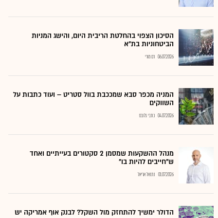
הסיכון הצפוי בהחלטת הריבית היום, והישג המניות
הביטחוניות בת"א
06.07.2026
רם מורי
המניה מכפר סבא שמככבת בוול סטריט – ועוד כתבות על
השווקים
04.07.2026
כתבי גלובס
מנהל ההשקעות שמסמן 2 סקטורים בעייתיים ואחד
ש"חייבים להיות בו"
01.07.2026
נתנאל אריאל
הדולר ימשיך להתחזק מול השקל? לבנק אוף אמריקה יש