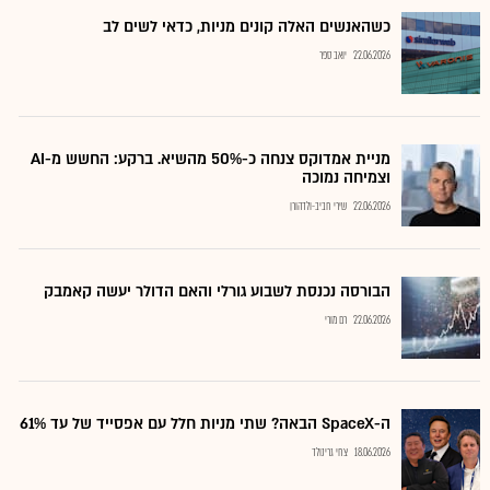
כשהאנשים האלה קונים מניות, כדאי לשים לב
22.06.2026
יואב ספר
מניית אמדוקס צנחה כ-50% מהשיא. ברקע: החשש מ-AI
וצמיחה נמוכה
22.06.2026
שירי חביב-ולדהורן
הבורסה נכנסת לשבוע גורלי והאם הדולר יעשה קאמבק
22.06.2026
רם מורי
ה-SpaceX הבאה? שתי מניות חלל עם אפסייד של עד 61%
18.06.2026
צחי גרינולד