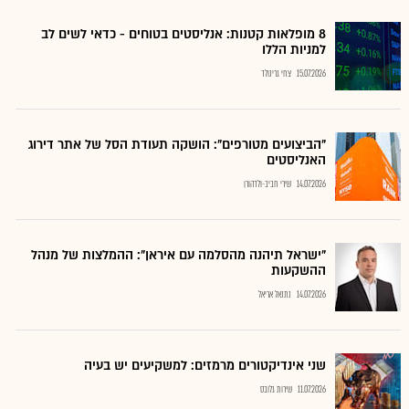
8 מופלאות קטנות: אנליסטים בטוחים - כדאי לשים לב
למניות הללו
15.07.2026
צחי גרינולד
"הביצועים מטורפים": הושקה תעודת הסל של אתר דירוג
האנליסטים
14.07.2026
שירי חביב-ולדהורן
"ישראל תיהנה מהסלמה עם איראן": ההמלצות של מנהל
ההשקעות
14.07.2026
נתנאל אריאל
שני אינדיקטורים מרמזים: למשקיעים יש בעיה
11.07.2026
שירות גלובס