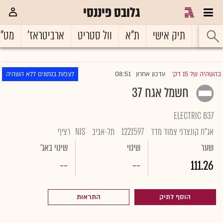
גלובס פיננסי
ראשי
תיק אישי
ת"א
וול סטריט
ארביטראז'
מט"
08:51
בהשהיה של 15 דק'
עדכון אחרון
לצפות בנתונים ללא השהיה
|
חשמל אגח 37
ELECTRIC B37
אג"ח קונצרני צמוד מדד
1221597
תל-אביב
NIS
רציף
שער
שינוי
שינוי באג'
--
--
111.26
הוסף לתיק
התראות