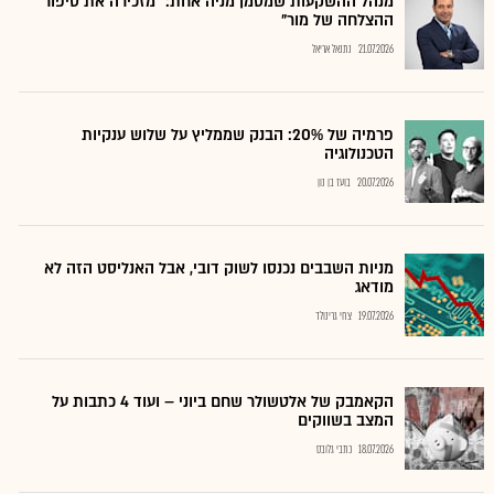
מנהל ההשקעות שמסמן מניה אחת: "מזכירה את סיפור
ההצלחה של מור"
21.07.2026
נתנאל אריאל
פרמיה של 20%: הבנק שממליץ על שלוש ענקיות
הטכנולוגיה
20.07.2026
בועז בן נון
מניות השבבים נכנסו לשוק דובי, אבל האנליסט הזה לא
מודאג
19.07.2026
צחי גרינולד
הקאמבק של אלטשולר שחם ביוני – ועוד 4 כתבות על
המצב בשווקים
18.07.2026
כתבי גלובס