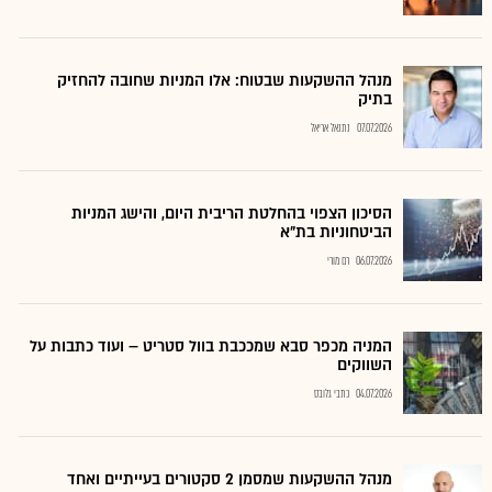
מנהל ההשקעות שבטוח: אלו המניות שחובה להחזיק
בתיק
07.07.2026
נתנאל אריאל
הסיכון הצפוי בהחלטת הריבית היום, והישג המניות
הביטחוניות בת"א
06.07.2026
רם מורי
המניה מכפר סבא שמככבת בוול סטריט – ועוד כתבות על
השווקים
04.07.2026
כתבי גלובס
מנהל ההשקעות שמסמן 2 סקטורים בעייתיים ואחד