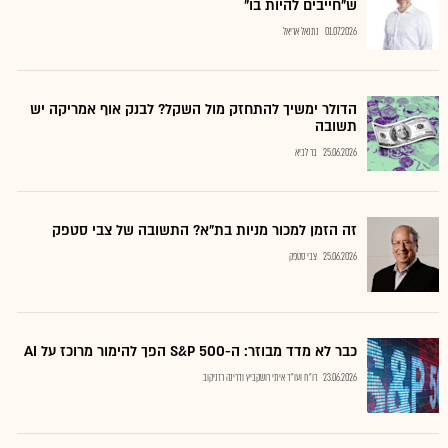
ש"חייבים להיות בו"
01.07.2026
נתנאל אריאל
הדולר ימשיך להתחזק מול השקל? לבנק אוף אמריקה יש
תשובה
25.06.2026
בר לביא
זה הזמן למכור מניות בת"א? התשובה של צבי סטפק
25.06.2026
צבי סטפק
כבר לא מדד מבוזר: ה-S&P 500 הפך להימור מרוכז על AI
23.06.2026
רו"ח ועו"ד איתי רושקביץ ודרינה רזניקוב