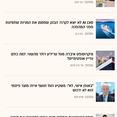
25.07.2026
כתבי גלובס
סוכן AI לא יוצא לקרוז: הבנק שמסמן את המניות שחסינות
מפני המהפכה
23.07.2026
בועז בן נון
מיקרוסופט איבדה מעל טריליון דולר מהשווי. למה כולם
עדיין אופטימיים?
27.07.2026
שירי חביב ולדהורן
"באופן אישי, לא": משקיע העל חושף איזה מוצר פיננסי
הוא לא ירכוש
21.07.2026
שירות גלובס