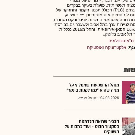
ם עיקריים: תכנון, ייצור ושיווק מוצרי
ציה תעשייתית. פועלת בעיקר בבקרים
מתוכנתים (PLC) הכולל תכנון, הקמה ותחזוקה של
ת לוגיסטיות אוטומטיות וכן ייצור ושיווק
ות חניה אוטומטיים.מניות יוניטרוניקס נסחרות
ה לניירות ערך בתל אביב ולשעבר גם בבורסת
Euronext הפאן-אירופאית, והחל מ2015 נכללות
תל אביב בלוטק..
ת"א-טכנולוגיה
נף:
אלקטרוניקה ואופטיקה
ות
מנהל ההשקעות שממליץ על
מניה שהיא "כמו לקנות בונקר"
04.08.2026
נתנאל אריאל
הבכיר שרואה הזדמנות
בסקטור חבוט - ועוד כתבות על
השווקים