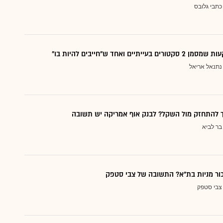
כתבי גלובס
עייתיים ואחד ש"חייבים להיות בו"
נתנאל אריאל
ך להתחזק מול השקל? לבנק אוף אמריקה יש תשובה
בר לביא
כור מניות בת"א? התשובה של צבי סטפק
צבי סטפק