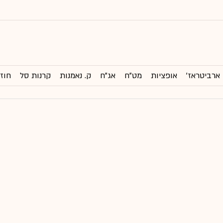
ארביטראז'
אופציות
מט"ח
אג"ח
ק. נאמנות
קרנות סל
חוזי