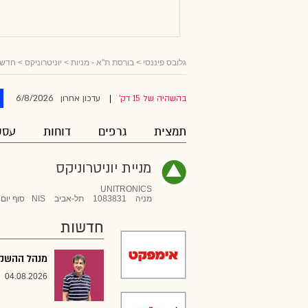
גלובס פיננסי
>
בורסת ת"א - מניות
>
יוניטרוניקס
> חדשו
6/8/2026
בהשהיה של 15 דק'
עדכון אחרון
|
תמצית
גרפים
דוחות
עסק
מניית יוניטרוניקס
UNITRONICS
מניה
1083831
תל-אביב
NIS
סוף יום
חדשות
מנהל ההשקעו
04.08.2026