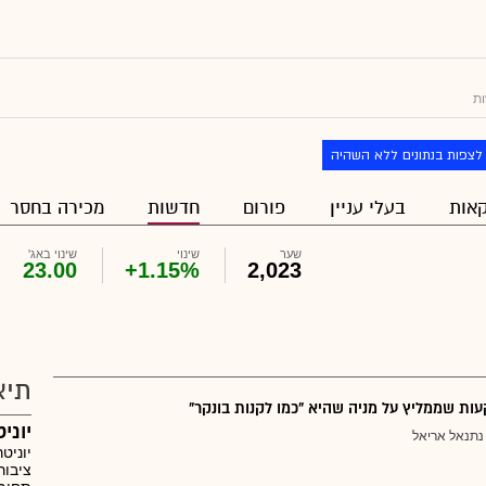
ת
לצפות בנתונים ללא השהיה
אות
בעלי עניין
פורום
חדשות
מכירה בחסר
שער
שינוי
שינוי באג'
23.00
+1.15%
2,023
תיא
ת שממליץ על מניה שהיא "כמו לקנות בונקר"
יוניטרוני
נתנאל אריאל
ציבור