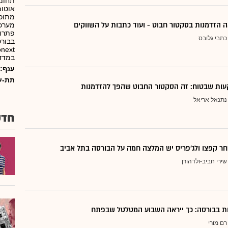
תחומי
אוטומ
 הזדמנות בסקטור חבוט - ועוד כתבות על השווקים
מערכו
פתרונ
כתבי גלובס
בבורס
במדד 
ענף:
תת-ע
ות שבטוח: זה הסקטור החבוט שהפך להזדמנות
נתנאל אריאל
חדש
ר קפצו ולג'פריס יש המלצה חמה על הבורסה בתל אביב
שירי חביב-ולדהורן
דות בבורסה: כך ייראה השבוע המטלטל שבפתח
רם מורי