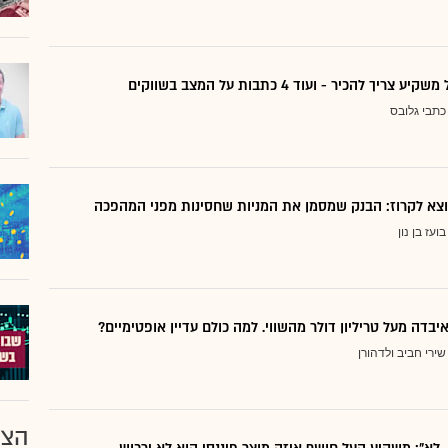
ריך להכיר - ועוד 4 כתבות על המצב בשווקים
כתבי גלובס
בועז בן נון
יבדה מעל טריליון דולר מהשווי. למה כולם עדיין אופטימיים?
שירי חביב ולדהורן
הצע