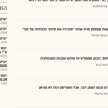
, לא": משקיע העל חושף איזה מוצר פיננסי הוא לא ירכוש
שירות גלובס
הוד
יוניטרו
026, 08:57
יוניט
ות שמסמן מניה אחת: "מזכירה את סיפור ההצלחה של מור"
026, 09:18
נתנאל אריאל
יוניטרו
025, 10:48
יונט
ע"י 
025, 15:05
בועז בן נון
2025
025, 09:03
%40.24בחב,פימי תחדל 
025, 08:43
ם נכנסו לשוק דובי, אבל האנליסט הזה לא מודאג
צחי גרינולד