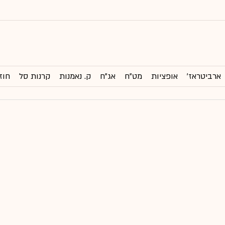
ארביטראז'
אופציות
מט"ח
אג"ח
ק. נאמנות
קרנות סל
חוז