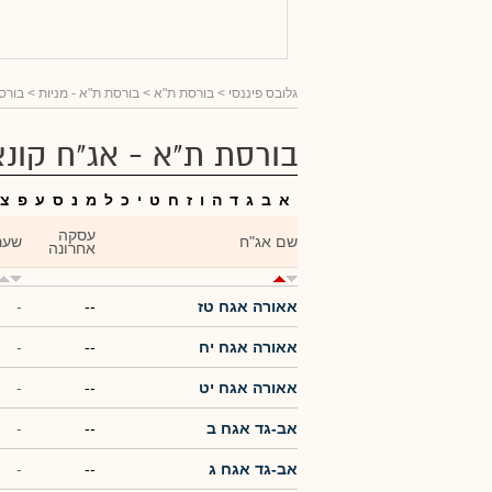
גלובס פיננסי
> בורסת ת"א >
בורסת ת"א - מניות
> בורסת
בורסת ת"א - אג"ח קונצ
א
ב
ג
ד
ה
ו
ז
ח
ט
י
כ
ל
מ
נ
ס
ע
פ
צ
עסקה
שם אג"ח
שער
אחרונה
אאורה אגח טז
--
-
אאורה אגח יח
--
-
אאורה אגח יט
--
-
אב-גד אגח ב
--
-
אב-גד אגח ג
--
-